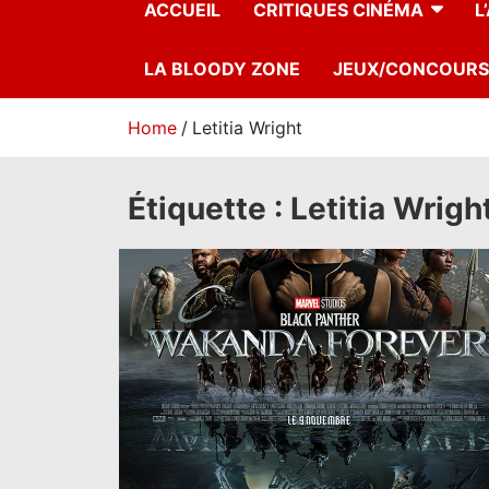
ACCUEIL
CRITIQUES CINÉMA
L
LA BLOODY ZONE
JEUX/CONCOURS
Home
Letitia Wright
Étiquette :
Letitia Wrigh