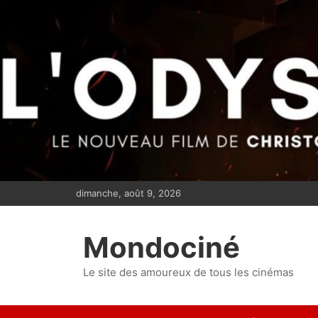
S
k
i
p
t
o
c
o
n
t
e
dimanche, août 9, 2026
n
t
Mondociné
Le site des amoureux de tous les cinémas