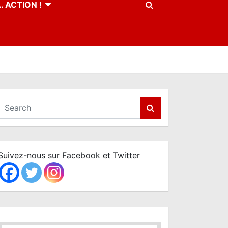
 ACTION !
S
e
a
r
c
Suivez-nous sur Facebook et Twitter
h