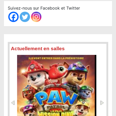
c
Suivez-nous sur Facebook et Twitter
h
Actuellement en salles