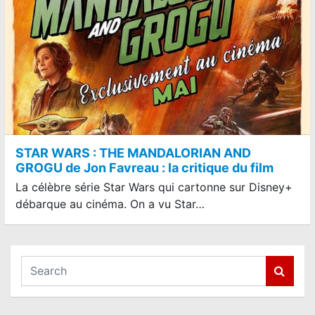
STAR WARS : THE MANDALORIAN AND
GROGU de Jon Favreau : la critique du film
La célèbre série Star Wars qui cartonne sur Disney+
débarque au cinéma. On a vu Star…
S
e
a
r