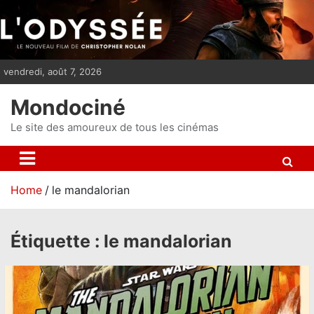
S
k
i
p
vendredi, août 7, 2026
t
o
Mondociné
c
o
Le site des amoureux de tous les cinémas
n
t
e
Home
le mandalorian
n
t
Étiquette :
le mandalorian