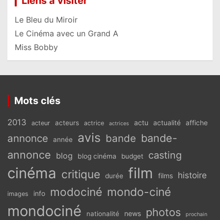
Liens à visiter
Le Bleu du Miroir
Le Cinéma avec un Grand A
Miss Bobby
Mots clés
2013
actu
acteurs
actualité
affiche
acteur
actrice
actrices
avis
bande-
annonce
bande
année
annonce
casting
blog
blog cinéma
budget
cinéma
film
critique
histoire
films
durée
modociné
mondo-ciné
info
images
mondociné
photos
news
nationalité
prochain