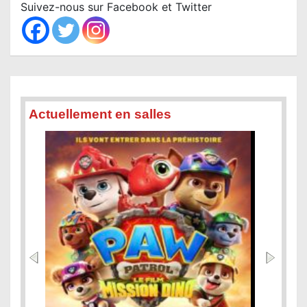
c
Suivez-nous sur Facebook et Twitter
h
Actuellement en salles