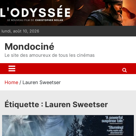
S
k
i
p
lundi, août 10, 2026
t
o
Mondociné
c
o
Le site des amoureux de tous les cinémas
n
t
e
Home
Lauren Sweetser
n
t
Étiquette :
Lauren Sweetser