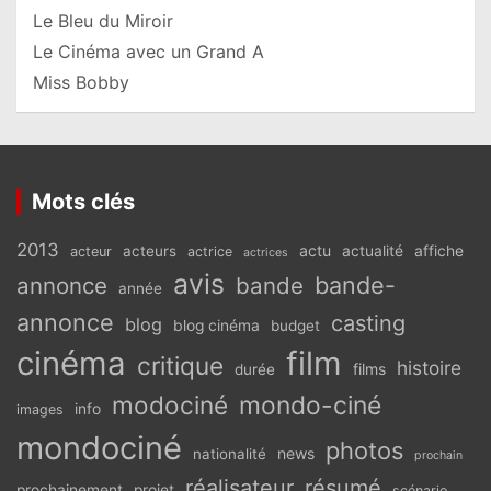
Le Bleu du Miroir
Le Cinéma avec un Grand A
Miss Bobby
Mots clés
2013
actu
acteurs
actualité
affiche
acteur
actrice
actrices
avis
bande-
annonce
bande
année
annonce
casting
blog
blog cinéma
budget
cinéma
film
critique
histoire
films
durée
modociné
mondo-ciné
info
images
mondociné
photos
news
nationalité
prochain
réalisateur
résumé
prochainement
projet
scénario