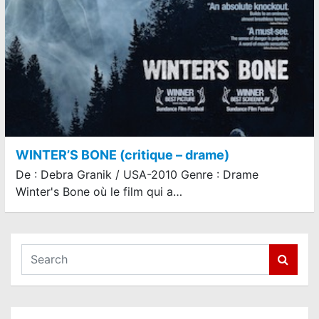
WINTER’S BONE (critique – drame)
De : Debra Granik / USA-2010 Genre : Drame
Winter's Bone où le film qui a…
S
e
a
r