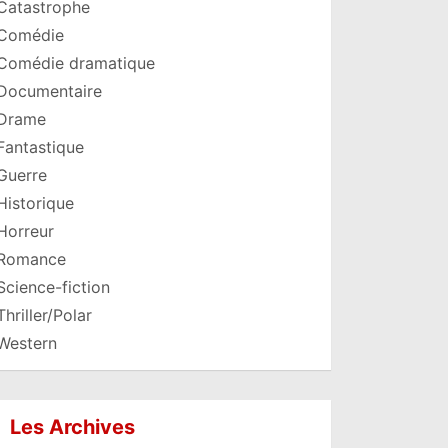
Catastrophe
Comédie
Comédie dramatique
Documentaire
Drame
Fantastique
Guerre
Historique
Horreur
Romance
Science-fiction
Thriller/Polar
Western
Les Archives