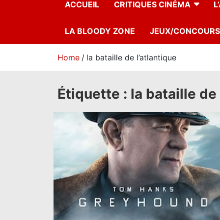
ACCUEIL
CRITIQUES CINÉMA
L
LA BLOODY ZONE
JEUX/CONCOURS
Home
la bataille de l’atlantique
Étiquette :
la bataille de