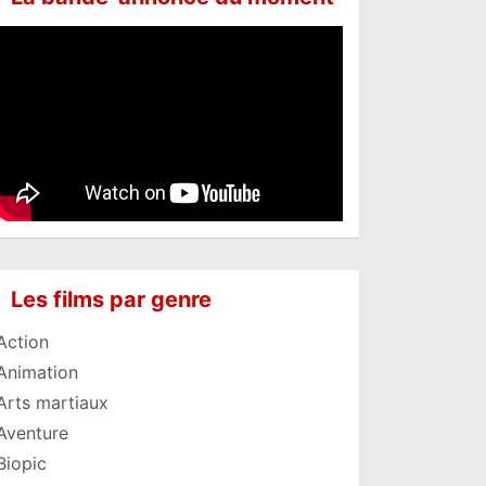
Les films par genre
Action
Animation
Arts martiaux
Aventure
Biopic