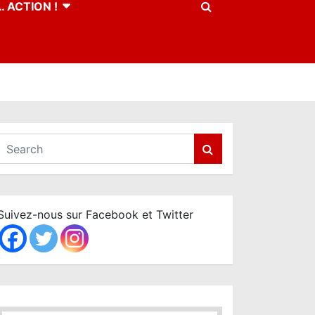
 ACTION !
S
e
a
r
c
Suivez-nous sur Facebook et Twitter
h