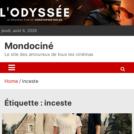
S
k
i
p
jeudi, août 6, 2026
t
o
Mondociné
c
o
Le site des amoureux de tous les cinémas
n
t
e
Home
inceste
n
t
Étiquette :
inceste