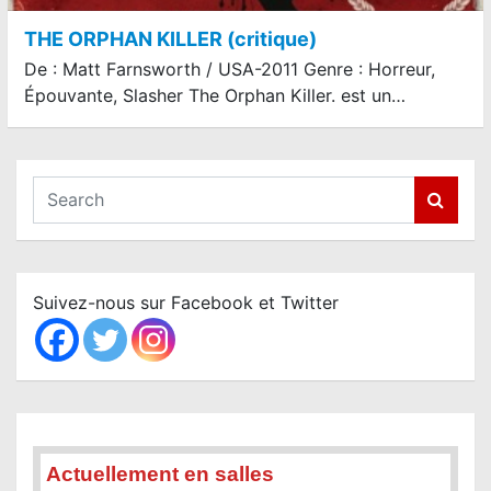
THE ORPHAN KILLER (critique)
De : Matt Farnsworth / USA-2011 Genre : Horreur,
Épouvante, Slasher The Orphan Killer. est un…
S
e
a
r
c
Suivez-nous sur Facebook et Twitter
h
Actuellement en salles