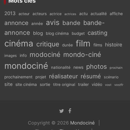
Mots clés
2013
actu
acteurs
actualité
affiche
acteur
actrice
actrices
avis
bande-
annonce
bande
année
annonce
casting
blog
blog cinéma
budget
cinéma
film
critique
histoire
films
durée
modociné
mondo-ciné
info
images
mondociné
photos
news
nationalité
prochain
réalisateur
résumé
prochainement
projet
scénario
site
vidéo
site cinéma
sortie
titre original
trailer
vostfr
vost
Copyright © 2026
Mondociné