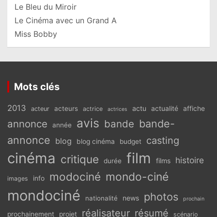
Le Bleu du Miroir
Le Cinéma avec un Grand A
Miss Bobby
Mots clés
2013
actu
acteurs
actualité
affiche
acteur
actrice
actrices
avis
bande-
annonce
bande
année
annonce
casting
blog
blog cinéma
budget
cinéma
film
critique
histoire
films
durée
modociné
mondo-ciné
info
images
mondociné
photos
news
nationalité
prochain
réalisateur
résumé
prochainement
projet
scénario