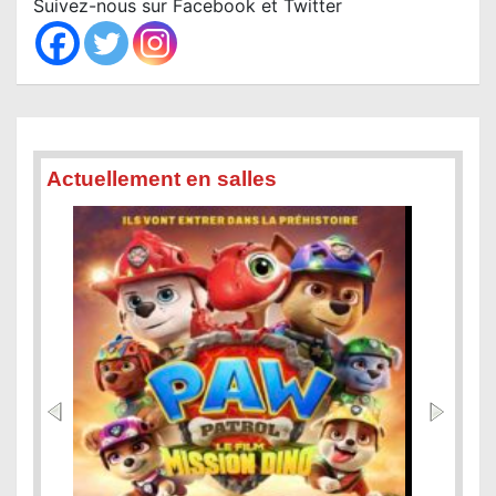
Suivez-nous sur Facebook et Twitter
h
Actuellement en salles