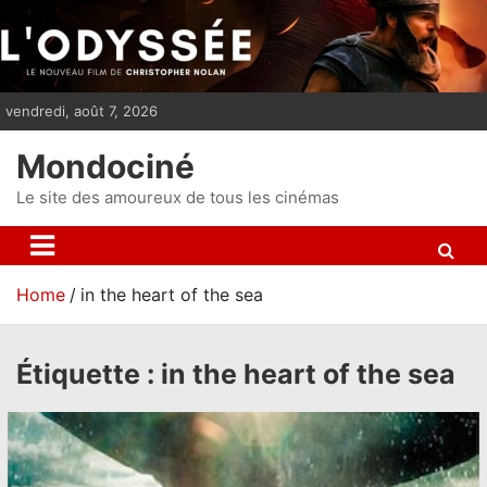
S
k
i
p
vendredi, août 7, 2026
t
o
Mondociné
c
o
Le site des amoureux de tous les cinémas
n
t
e
Home
in the heart of the sea
n
t
Étiquette :
in the heart of the sea