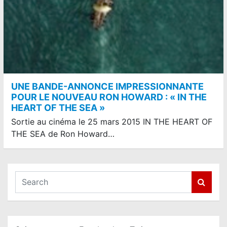
UNE BANDE-ANNONCE IMPRESSIONNANTE
POUR LE NOUVEAU RON HOWARD : « IN THE
HEART OF THE SEA »
Sortie au cinéma le 25 mars 2015 IN THE HEART OF
THE SEA de Ron Howard…
S
e
a
r
c