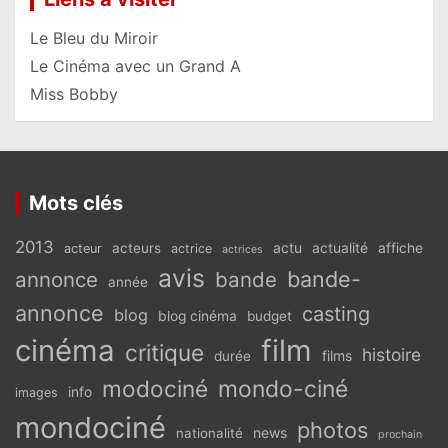
Le Bleu du Miroir
Le Cinéma avec un Grand A
Miss Bobby
Mots clés
2013
actu
acteurs
actualité
affiche
acteur
actrice
actrices
avis
bande-
annonce
bande
année
annonce
casting
blog
blog cinéma
budget
cinéma
film
critique
histoire
films
durée
modociné
mondo-ciné
info
images
mondociné
photos
news
nationalité
prochain