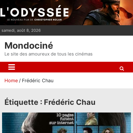
S
k
i
p
samedi, août 8, 2026
t
o
Mondociné
c
o
Le site des amoureux de tous les cinémas
n
t
e
Home
Frédéric Chau
n
t
Étiquette :
Frédéric Chau