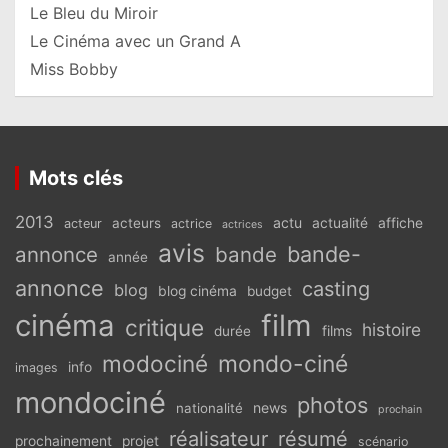
Le Bleu du Miroir
Le Cinéma avec un Grand A
Miss Bobby
Mots clés
2013
actu
acteurs
actualité
affiche
acteur
actrice
actrices
avis
bande-
annonce
bande
année
annonce
casting
blog
blog cinéma
budget
cinéma
film
critique
histoire
films
durée
modociné
mondo-ciné
info
images
mondociné
photos
news
nationalité
prochain
réalisateur
résumé
prochainement
projet
scénario