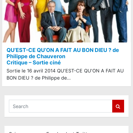
QU’EST-CE QU’ON A FAIT AU BON DIEU ? de
Philippe de Chauveron
Critique – Sortie ciné
Sortie le 16 avril 2014 QU'EST-CE QU'ON A FAIT AU
BON DIEU ? de Philippe de…
S
e
a
r
c