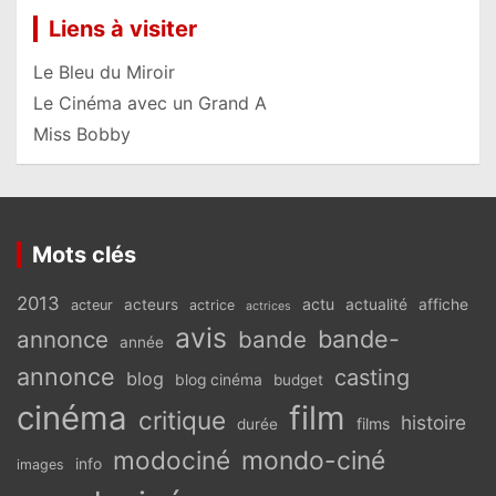
Liens à visiter
Le Bleu du Miroir
Le Cinéma avec un Grand A
Miss Bobby
Mots clés
2013
actu
acteurs
actualité
affiche
acteur
actrice
actrices
avis
bande-
annonce
bande
année
annonce
casting
blog
blog cinéma
budget
cinéma
film
critique
histoire
films
durée
modociné
mondo-ciné
info
images