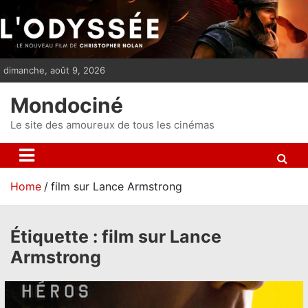
S
k
i
p
dimanche, août 9, 2026
t
o
Mondociné
c
o
Le site des amoureux de tous les cinémas
n
t
e
Home
film sur Lance Armstrong
n
t
Étiquette :
film sur Lance
Armstrong