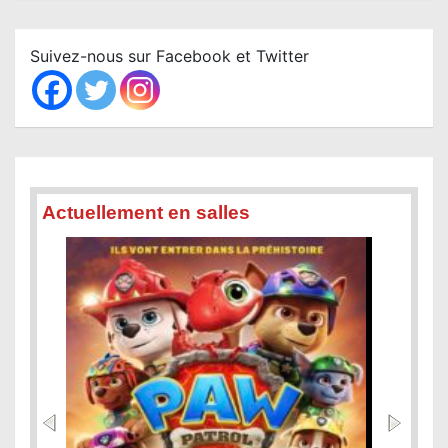
a
r
c
Suivez-nous sur Facebook et Twitter
h
Actuellement en salles