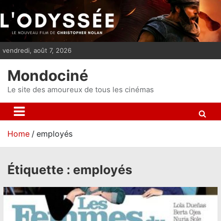
S
k
i
p
vendredi, août 7, 2026
t
o
Mondociné
c
o
Le site des amoureux de tous les cinémas
n
t
e
Home
employés
n
t
Étiquette :
employés