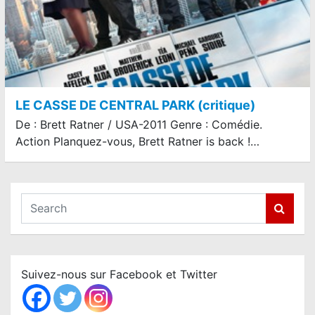
LE CASSE DE CENTRAL PARK (critique)
De : Brett Ratner / USA-2011 Genre : Comédie.
Action Planquez-vous, Brett Ratner is back !…
S
e
a
r
c
Suivez-nous sur Facebook et Twitter
h