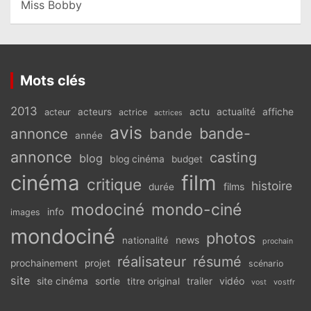
Miss Bobby
Mots clés
2013
actu
acteurs
actualité
affiche
acteur
actrice
actrices
avis
bande-
annonce
bande
année
annonce
casting
blog
blog cinéma
budget
cinéma
film
critique
histoire
films
durée
modociné
mondo-ciné
info
images
mondociné
photos
news
nationalité
prochain
réalisateur
résumé
prochainement
projet
scénario
site
vidéo
site cinéma
sortie
titre original
trailer
vostfr
vost