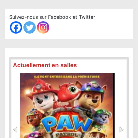
r
c
Suivez-nous sur Facebook et Twitter
h
Actuellement en salles