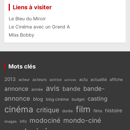
Liens à visiter
Le Bleu du Miroir
Le Cinéma avec un Grand A
Miss Bobby
Mots clés
2013
actu
acteurs
actualité
affiche
acteur
actrice
actrices
avis
bande-
annonce
bande
année
annonce
casting
blog
blog cinéma
budget
cinéma
film
critique
histoire
films
durée
modociné
mondo-ciné
info
images