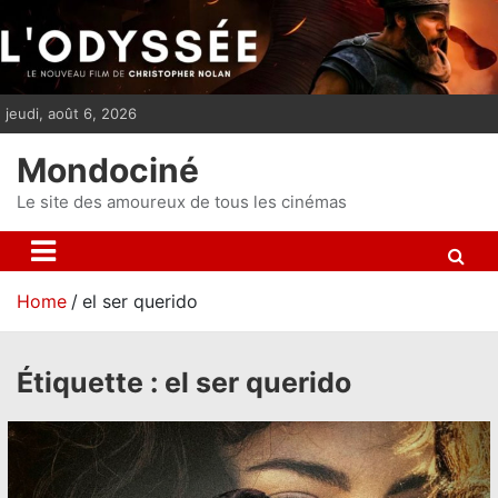
S
k
i
p
jeudi, août 6, 2026
t
o
Mondociné
c
o
Le site des amoureux de tous les cinémas
n
t
e
Home
el ser querido
n
t
Étiquette :
el ser querido