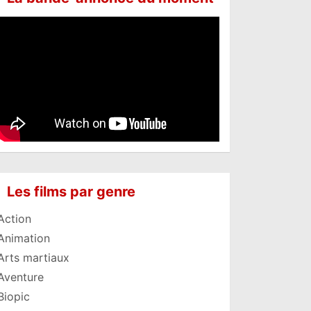
Les films par genre
Action
Animation
Arts martiaux
Aventure
Biopic