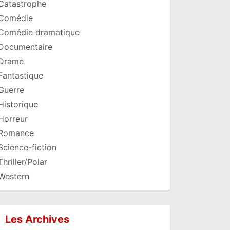
Catastrophe
Comédie
Comédie dramatique
Documentaire
Drame
Fantastique
Guerre
Historique
Horreur
Romance
Science-fiction
Thriller/Polar
Western
Les Archives