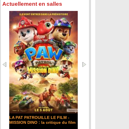
Actuellement en salles
DE LA COMÉDIE-FR
critique du film
LA PAT PATROUILLE LE FILM -
Lire la suite...
MISSION DINO : la critique du film