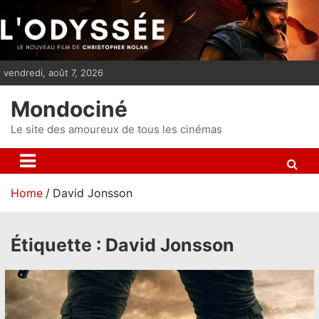
S
k
i
p
vendredi, août 7, 2026
t
o
Mondociné
c
o
Le site des amoureux de tous les cinémas
n
t
e
Home
David Jonsson
n
t
Étiquette :
David Jonsson