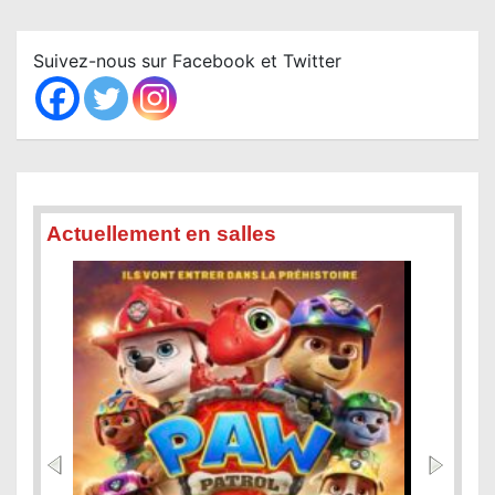
r
c
Suivez-nous sur Facebook et Twitter
h
Actuellement en salles