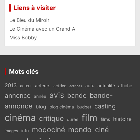
Liens à visiter
Le Bleu du Miroir
Le Cinéma avec un Grand A
Miss Bobby
Mots clés
2013
actu
acteurs
actualité
affiche
acteur
actrice
actrices
avis
bande-
annonce
bande
année
annonce
casting
blog
blog cinéma
budget
cinéma
film
critique
histoire
films
durée
modociné
mondo-ciné
info
images