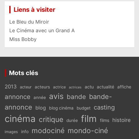
Liens à visiter
Le Bleu du Miroir
Le Cinéma avec un Grand A
Miss Bobby
Mots clés
2013
actu
acteurs
actualité
affiche
acteur
actrice
actrices
avis
bande-
annonce
bande
année
annonce
casting
blog
blog cinéma
budget
cinéma
film
critique
histoire
films
durée
modociné
mondo-ciné
info
images