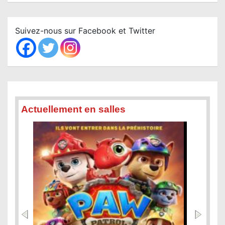
a
r
c
Suivez-nous sur Facebook et Twitter
h
Actuellement en salles