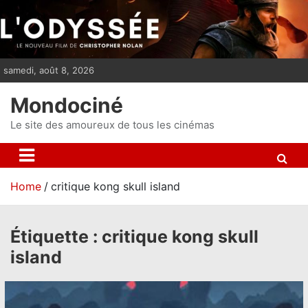
S
k
i
p
samedi, août 8, 2026
t
o
Mondociné
c
o
Le site des amoureux de tous les cinémas
n
t
e
Home
critique kong skull island
n
t
Étiquette :
critique kong skull
island