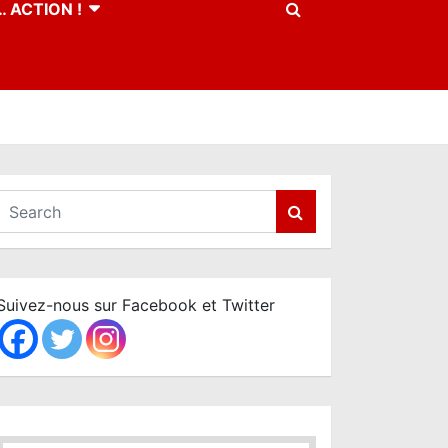
 ACTION !
S
e
a
r
c
Suivez-nous sur Facebook et Twitter
h