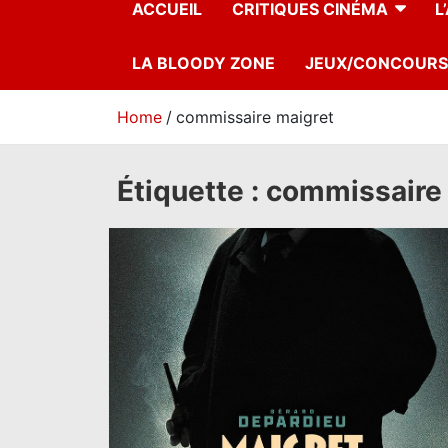
ACCUEIL
CRITIQUES CINÉMA
L
LA BLOODY ZONE
JEUX/CONCOURS
Home
commissaire maigret
Étiquette :
commissaire