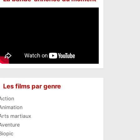
Les films par genre
Action
Animation
Arts martiaux
Aventure
Biopic