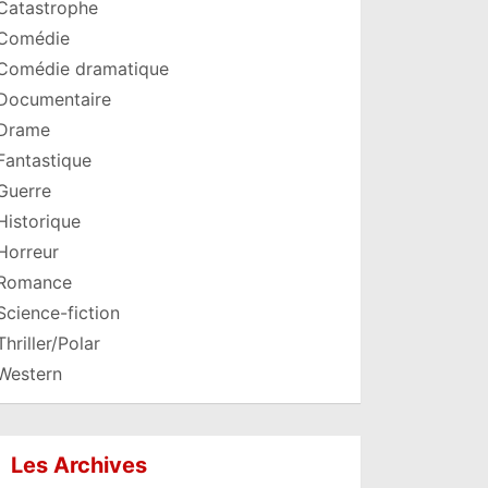
Catastrophe
Comédie
Comédie dramatique
Documentaire
Drame
Fantastique
Guerre
Historique
Horreur
Romance
Science-fiction
Thriller/Polar
Western
Les Archives