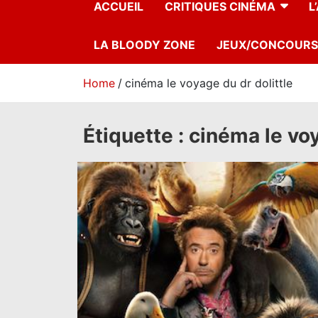
ACCUEIL
CRITIQUES CINÉMA
L
LA BLOODY ZONE
JEUX/CONCOURS
Home
cinéma le voyage du dr dolittle
Étiquette :
cinéma le voy