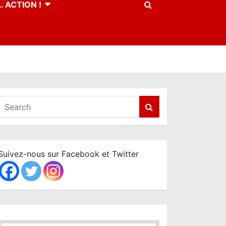
 ACTION !
S
e
a
r
c
Suivez-nous sur Facebook et Twitter
h