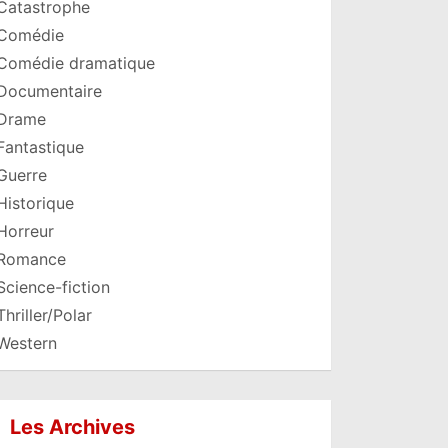
Catastrophe
Comédie
Comédie dramatique
Documentaire
Drame
Fantastique
Guerre
Historique
Horreur
Romance
Science-fiction
Thriller/Polar
Western
Les Archives