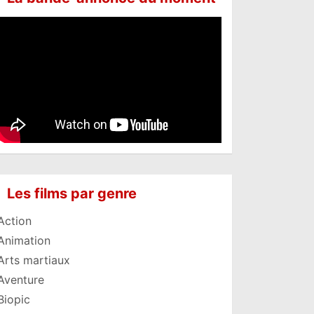
Les films par genre
Action
Animation
Arts martiaux
Aventure
Biopic