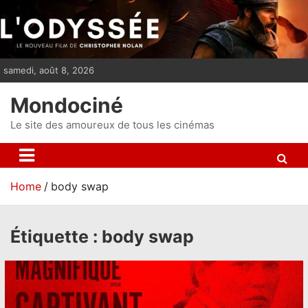
S
k
i
p
samedi, août 8, 2026
t
o
Mondociné
c
o
Le site des amoureux de tous les cinémas
n
t
e
Home
body swap
n
t
Étiquette :
body swap