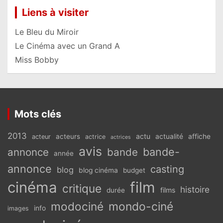
Liens à visiter
Le Bleu du Miroir
Le Cinéma avec un Grand A
Miss Bobby
Mots clés
2013
actu
acteurs
actualité
affiche
acteur
actrice
actrices
avis
bande-
annonce
bande
année
annonce
casting
blog
blog cinéma
budget
cinéma
film
critique
histoire
films
durée
modociné
mondo-ciné
info
images