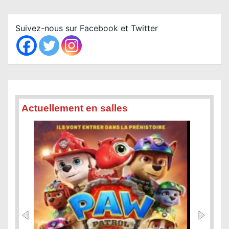
r
c
Suivez-nous sur Facebook et Twitter
h
Actuellement en salles