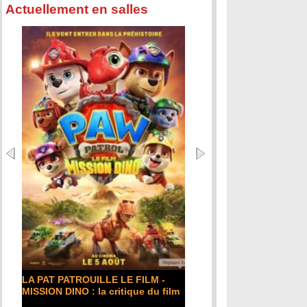
Actuellement en salles
DE LA COMÉDIE-F
critique du film
LA PAT PATROUILLE LE FILM -
Lire la suite...
MISSION DINO : la critique du film