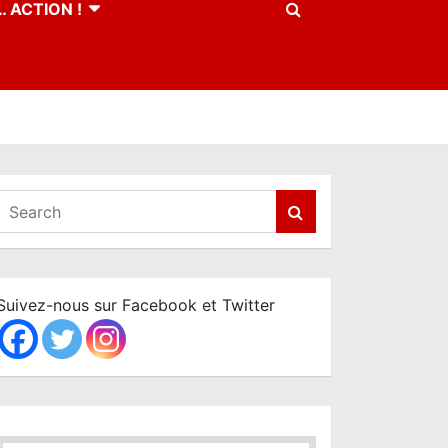
 ACTION !
S
e
a
r
c
Suivez-nous sur Facebook et Twitter
h