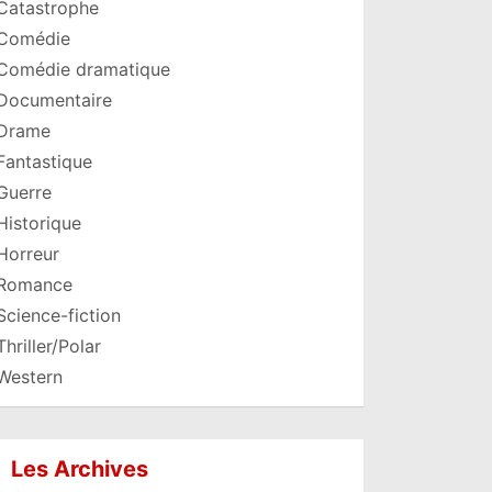
Catastrophe
Comédie
Comédie dramatique
Documentaire
Drame
Fantastique
Guerre
Historique
Horreur
Romance
Science-fiction
Thriller/Polar
Western
Les Archives