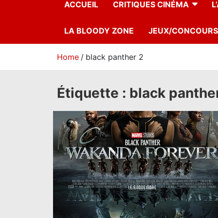
ACCUEIL
CRITIQUES CINÉMA
L
LA BLOODY ZONE
JEUX/CONCOURS
Home
black panther 2
Étiquette :
black panthe