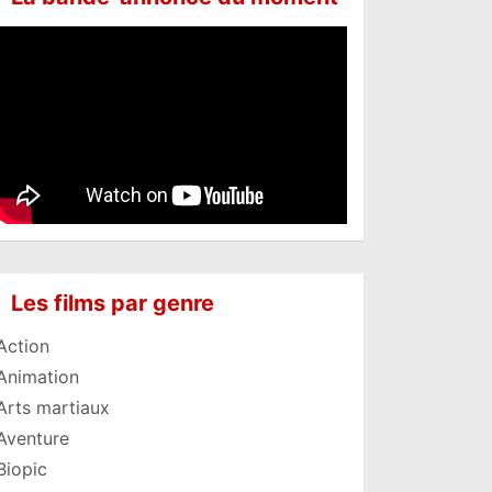
Les films par genre
Action
Animation
Arts martiaux
Aventure
Biopic