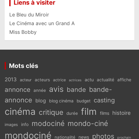
Liens à visiter
Le Bleu du Miroir
Le Cinéma avec un Grand A
Miss Bobby
Mots clés
2013
actu
acteurs
actualité
affiche
acteur
actrice
actrices
avis
bande-
annonce
bande
année
annonce
casting
blog
blog cinéma
budget
cinéma
film
critique
histoire
films
durée
modociné
mondo-ciné
info
images
mondociné
photos
news
nationalité
prochain