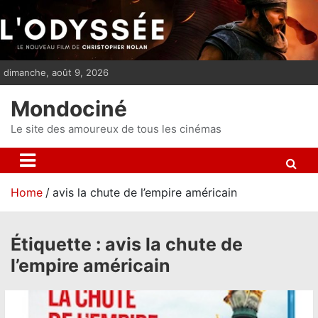
S
k
i
p
dimanche, août 9, 2026
t
o
Mondociné
c
o
Le site des amoureux de tous les cinémas
n
t
e
Home
avis la chute de l’empire américain
n
t
Étiquette :
avis la chute de
l’empire américain