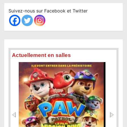
r
c
Suivez-nous sur Facebook et Twitter
h
Actuellement en salles