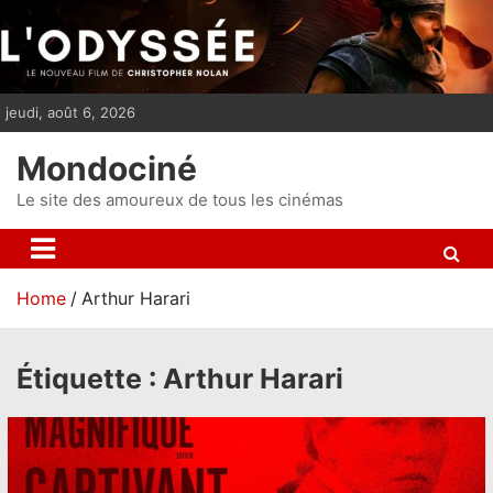
S
k
i
p
jeudi, août 6, 2026
t
o
Mondociné
c
o
Le site des amoureux de tous les cinémas
n
t
e
Home
Arthur Harari
n
t
Étiquette :
Arthur Harari