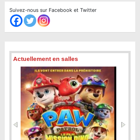
r
c
Suivez-nous sur Facebook et Twitter
h
Actuellement en salles