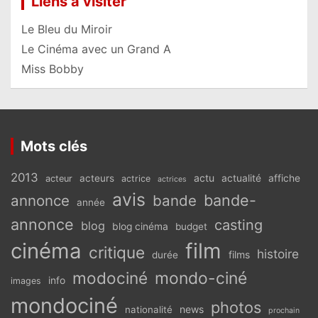
Liens à visiter
Le Bleu du Miroir
Le Cinéma avec un Grand A
Miss Bobby
Mots clés
2013
actu
acteurs
actualité
affiche
acteur
actrice
actrices
avis
bande-
annonce
bande
année
annonce
casting
blog
blog cinéma
budget
cinéma
film
critique
histoire
films
durée
modociné
mondo-ciné
info
images
mondociné
photos
news
nationalité
prochain