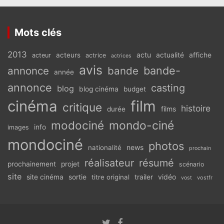
Mots clés
2013
actu
acteurs
actualité
affiche
acteur
actrice
actrices
avis
bande-
annonce
bande
année
annonce
casting
blog
blog cinéma
budget
cinéma
film
critique
histoire
films
durée
modociné
mondo-ciné
info
images
mondociné
photos
news
nationalité
prochain
réalisateur
résumé
prochainement
projet
scénario
site
vidéo
site cinéma
sortie
titre original
trailer
vostfr
vost