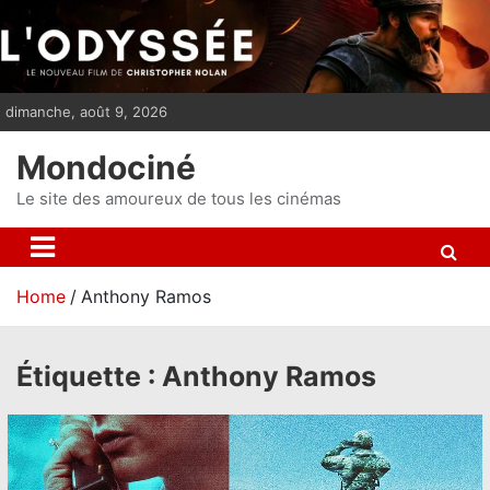
S
k
i
p
dimanche, août 9, 2026
t
o
Mondociné
c
o
Le site des amoureux de tous les cinémas
n
t
e
Home
Anthony Ramos
n
t
Étiquette :
Anthony Ramos