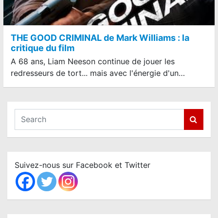
THE GOOD CRIMINAL de Mark Williams : la
critique du film
A 68 ans, Liam Neeson continue de jouer les
redresseurs de tort... mais avec l'énergie d'un…
S
e
a
r
c
Suivez-nous sur Facebook et Twitter
h