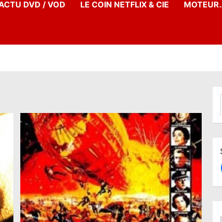
’ACTU DVD / VOD
LE COIN NETFLIX & CIE
MOTEUR…