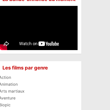
Les films par genre
Action
Animation
Arts martiaux
Aventure
Biopic