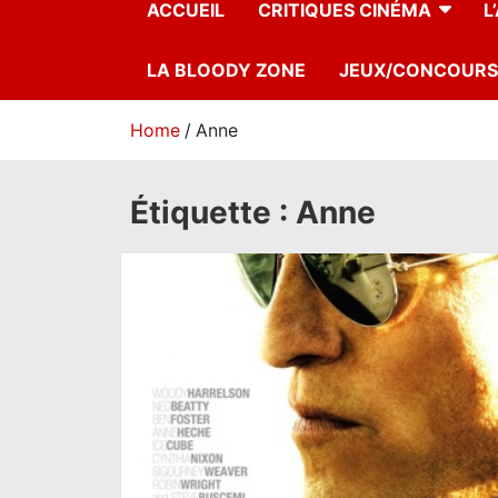
ACCUEIL
CRITIQUES CINÉMA
L
LA BLOODY ZONE
JEUX/CONCOURS
Home
Anne
Étiquette :
Anne