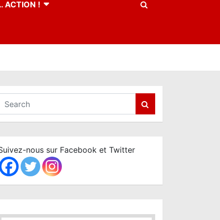
 ACTION !
S
e
a
r
c
Suivez-nous sur Facebook et Twitter
h