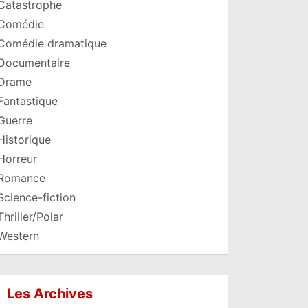
Catastrophe
Comédie
Comédie dramatique
Documentaire
Drame
Fantastique
Guerre
Historique
Horreur
Romance
Science-fiction
Thriller/Polar
Western
Les Archives