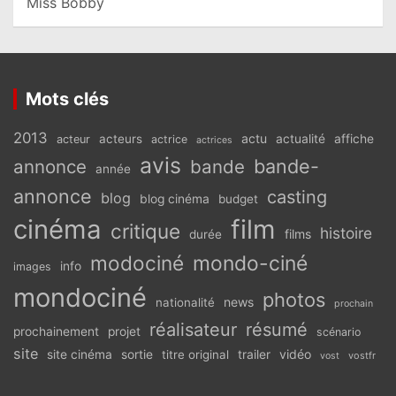
Miss Bobby
Mots clés
2013
actu
acteurs
actualité
affiche
acteur
actrice
actrices
avis
bande-
annonce
bande
année
annonce
casting
blog
blog cinéma
budget
cinéma
film
critique
histoire
films
durée
modociné
mondo-ciné
info
images
mondociné
photos
news
nationalité
prochain
réalisateur
résumé
prochainement
projet
scénario
site
vidéo
site cinéma
sortie
titre original
trailer
vostfr
vost