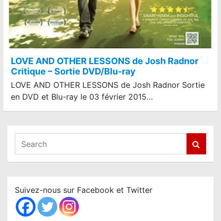
LOVE AND OTHER LESSONS de Josh Radnor
Critique – Sortie DVD/Blu-ray
LOVE AND OTHER LESSONS de Josh Radnor Sortie
en DVD et Blu-ray le 03 février 2015…
S
e
a
r
c
Suivez-nous sur Facebook et Twitter
h