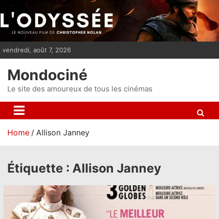
S
k
i
p
vendredi, août 7, 2026
t
o
Mondociné
c
o
Le site des amoureux de tous les cinémas
n
t
e
Home
Allison Janney
n
t
Étiquette :
Allison Janney