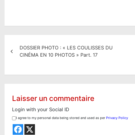
N
DOSSIER PHOTO : « LES COULISSES DU
a
CINÉMA EN 10 PHOTOS » Part. 17
v
i
g
a
Laisser un commentaire
t
Login with your Social ID
i
I agree to my personal data being stored and used as per
Privacy Policy
o