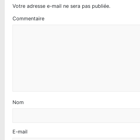
n
Votre adresse e-mail ne sera pas publiée.
d
Commentaire
e
l
’
a
r
t
i
Nom
c
l
E-mail
e