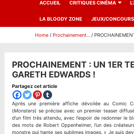
ACCUEIL
CRITIQUES CINÉMA
L
LA BLOODY ZONE
JEUX/CONCOURS
Home
Prochainement...
PROCHAINEMENT 
PROCHAINEMENT : UN 1ER T
GARETH EDWARDS !
Partagez cet article
Après une première affiche dévoilée au Comic 
(
Monsters
) se précise avec un premier teaser diffusé
d’un film très attendu, avec l’espoir de redonner le b
des mots de Robert Oppenheimer, l’un des créateurs
monstre qui hante ses sublimes images. « Je suis dev