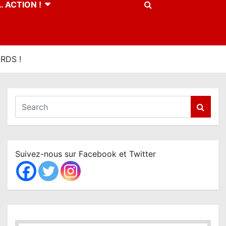
 ACTION !
RDS !
S
e
a
r
c
Suivez-nous sur Facebook et Twitter
h