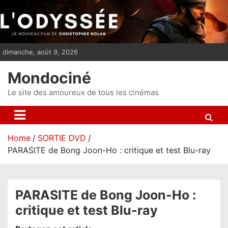
S
k
i
p
dimanche, août 9, 2026
t
o
Mondociné
c
o
Le site des amoureux de tous les cinémas
n
t
e
Home
SORTIE DVD
n
PARASITE de Bong Joon-Ho : critique et test Blu-ray
t
PARASITE de Bong Joon-Ho :
critique et test Blu-ray