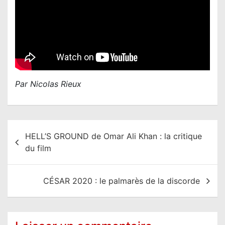
Par Nicolas Rieux
N
HELL’S GROUND de Omar Ali Khan : la critique
a
du film
v
i
CÉSAR 2020 : le palmarès de la discorde
g
a
t