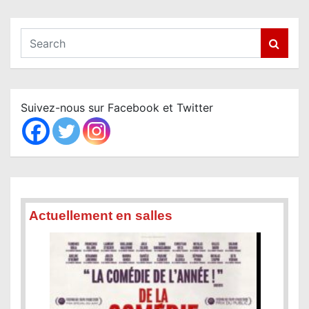
S
e
a
r
c
Suivez-nous sur Facebook et Twitter
h
Actuellement en salles