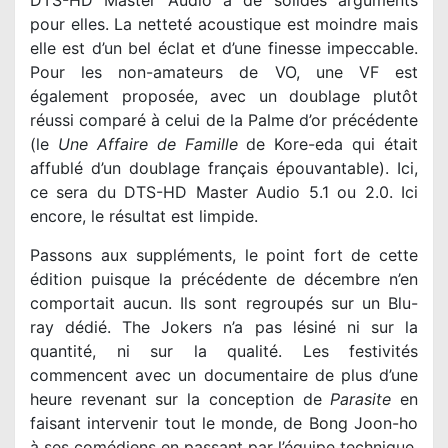
DTS-HD Master Audio a de solides arguments
pour elles. La netteté acoustique est moindre mais
elle est d’un bel éclat et d’une finesse impeccable.
Pour les non-amateurs de VO, une VF est
également proposée, avec un doublage plutôt
réussi comparé à celui de la Palme d’or précédente
(le
Une Affaire de Famille
de Kore-eda qui était
affublé d’un doublage français épouvantable). Ici,
ce sera du DTS-HD Master Audio 5.1 ou 2.0. Ici
encore, le résultat est limpide.
Passons aux suppléments, le point fort de cette
édition puisque la précédente de décembre n’en
comportait aucun. Ils sont regroupés sur un Blu-
ray dédié. The Jokers n’a pas lésiné ni sur la
quantité, ni sur la qualité. Les festivités
commencent avec un documentaire de plus d’une
heure revenant sur la conception de
Parasite
en
faisant intervenir tout le monde, de Bong Joon-ho
à ses comédiens en passant par l’équipe technique.