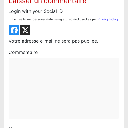
Laisser un commentaire
i
Login with your Social ID
o
I agree to my personal data being stored and used as per
Privacy Policy
n
d
e
Votre adresse e-mail ne sera pas publiée.
l
Commentaire
’
a
r
t
i
c
l
e