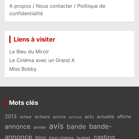
A propos / Nous contacter / Politique de
confidentialité
Liens à visiter
Le Bleu du Miroir
Le Cinéma avec un Grand A
Miss Bobby
Mots clés
2013
actu
acteurs
actualité
affiche
acteur
actrice
actrices
avis
bande-
annonce
bande
année
annonce
casting
blog
blog cinéma
budget