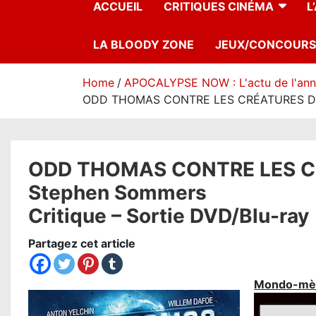
ACCUEIL
CRITIQUES CINÉMA
L
LA BLOODY ZONE
JEUX/CONCOURS
Home
APOCALYPSE NOW : L'actu de l'an
ODD THOMAS CONTRE LES CRÉATURES DE L’
ODD THOMAS CONTRE LES C
Stephen Sommers
Critique – Sortie DVD/Blu-ray
Partagez cet article
Mondo-mè