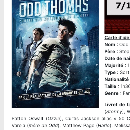
Carte d’iden
Nom
: Odd
Père
:
Step
Date de na
Majorité
: 
Type :
Sort
Nationalité
Taille
: 1h3
Genre
: Fa
Livret de f
(
Stormy
), 
Patton Oswalt (
Ozzie
), Curtis Jackson alias « 50 C
Varela (
mère de Odd
), Matthew Page (
Harlo
), Melis