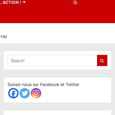
 ACTION !
-ray
S
e
a
r
c
Suivez-nous sur Facebook et Twitter
h