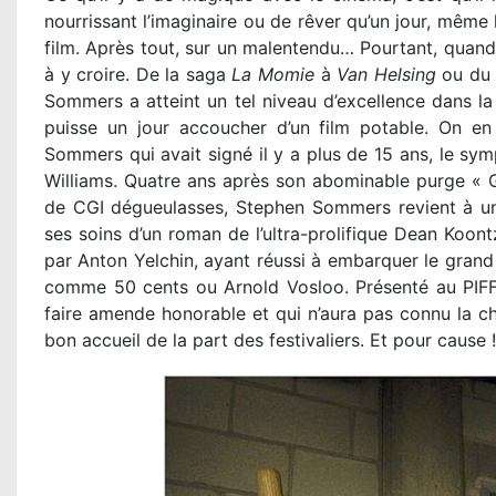
nourrissant l’imaginaire ou de rêver qu’un jour, même
film. Après tout, sur un malentendu… Pourtant, quan
à y croire. De la saga
La Momie
à
Van Helsing
ou d
Sommers a atteint un tel niveau d’excellence dans la n
puisse un jour accoucher d’un film potable. On en
Sommers qui avait signé il y a plus de 15 ans, le s
Williams. Quatre ans après son abominable purge « G.
de CGI dégueulasses, Stephen Sommers revient à 
ses soins d’un roman de l’ultra-prolifique Dean Koont
par Anton Yelchin, ayant réussi à embarquer le grand
comme 50 cents ou Arnold Vosloo. Présenté au PIFF
faire amende honorable et qui n’aura pas connu la cha
bon accueil de la part des festivaliers. Et pour cause !