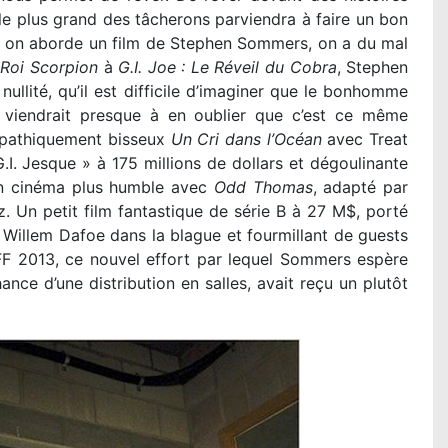
 le plus grand des tâcherons parviendra à faire un bon
d on aborde un film de Stephen Sommers, on a du mal
u
Roi Scorpion
à
G.I. Joe : Le Réveil du Cobra
, Stephen
ullité, qu’il est difficile d’imaginer que le bonhomme
 viendrait presque à en oublier que c’est ce même
ympathiquement bisseux
Un Cri dans l’Océan
avec Treat
I. Jesque » à 175 millions de dollars et dégoulinante
un cinéma plus humble avec
Odd Thomas
, adapté par
z. Un petit film fantastique de série B à 27 M$, porté
 Willem Dafoe dans la blague et fourmillant de guests
F 2013, ce nouvel effort par lequel Sommers espère
nce d’une distribution en salles, avait reçu un plutôt