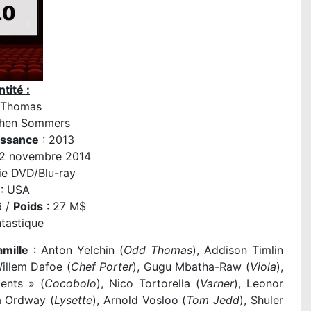
tité :
 Thomas
hen Sommers
issance
: 2013
12 novembre 2014
ie DVD/Blu-ray
: USA
6 /
Poids
: 27 M$
ntastique
amille
: Anton Yelchin (
Odd Thomas
), Addison Timlin
Willem Dafoe (
Chef Porter
), Gugu Mbatha-Raw (
Viola
),
ents » (
Cocobolo
), Nico Tortorella (
Varner
), Leonor
sa Ordway (
Lysette
), Arnold Vosloo (
Tom Jedd
), Shuler