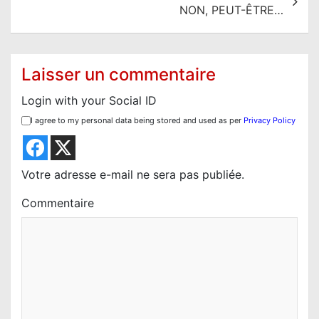
g
NON, PEUT-ÊTRE…
a
t
i
Laisser un commentaire
o
Login with your Social ID
n
I agree to my personal data being stored and used as per
Privacy Policy
d
e
l
Votre adresse e-mail ne sera pas publiée.
’
Commentaire
a
r
t
i
c