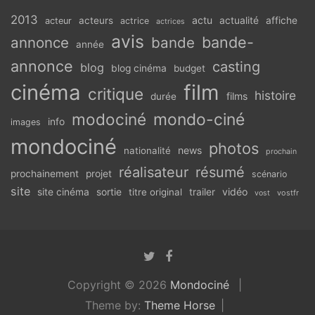
2013
actu
acteurs
actualité
affiche
acteur
actrice
actrices
avis
bande-
annonce
bande
année
annonce
casting
blog
blog cinéma
budget
cinéma
film
critique
histoire
films
durée
modociné
mondo-ciné
info
images
mondociné
photos
news
nationalité
prochain
réalisateur
résumé
prochainement
projet
scénario
site
vidéo
site cinéma
sortie
titre original
trailer
vostfr
vost
Copyright © 2026
Mondociné
Theme by:
Theme Horse