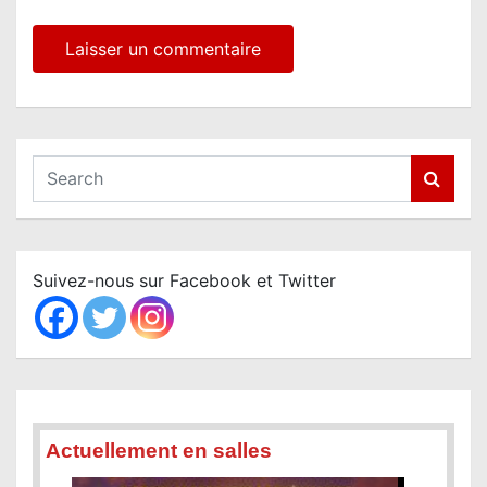
S
e
a
r
c
Suivez-nous sur Facebook et Twitter
h
Actuellement en salles