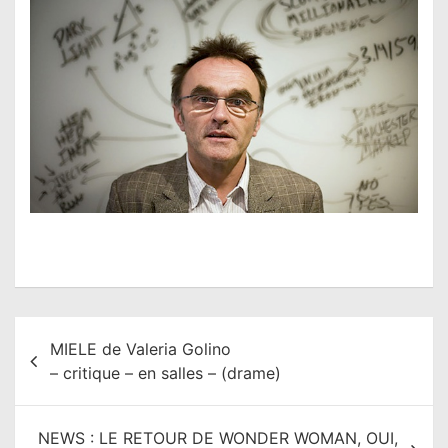
N
MIELE de Valeria Golino
a
– critique – en salles – (drame)
v
i
NEWS : LE RETOUR DE WONDER WOMAN, OUI,