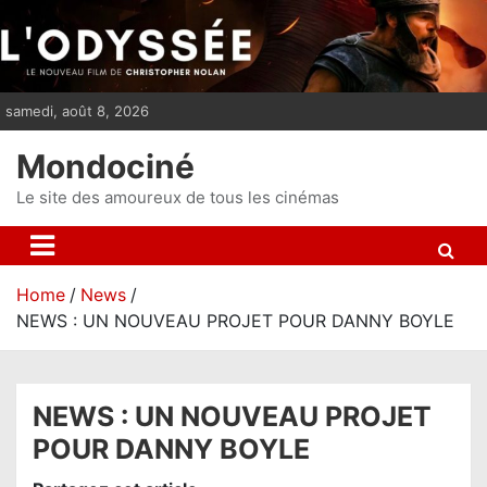
S
k
i
p
samedi, août 8, 2026
t
o
Mondociné
c
o
Le site des amoureux de tous les cinémas
n
t
e
Home
News
n
NEWS : UN NOUVEAU PROJET POUR DANNY BOYLE
t
NEWS : UN NOUVEAU PROJET
POUR DANNY BOYLE