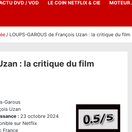
’ACTU DVD / VOD
LE COIN NETFLIX & CIE
MOTEUR…
née
LOUPS-GAROUS de François Uzan : la critique du film [
n : la critique du film
s-Garous
çois Uzan
issance :
23 octobre 2024
nible sur Netflix
:
France