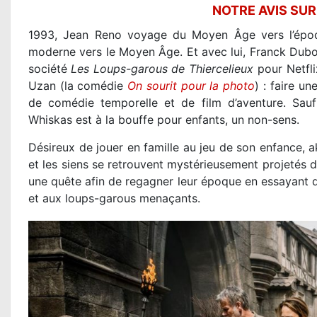
NOTRE AVIS SU
1993, Jean Reno voyage du Moyen Âge vers l’épo
moderne vers le Moyen Âge. Et avec lui, Franck Dub
société
Les Loups-garous de Thiercelieux
pour Netfl
Uzan (la comédie
On sourit pour la photo
) : faire u
de comédie temporelle et de film d’aventure. Sa
Whiskas est à la bouffe pour enfants, un non-sens.
Désireux de jouer en famille au jeu de son enfance, 
et les siens se retrouvent mystérieusement projetés
une quête afin de regagner leur époque en essayant d
et aux loups-garous menaçants.