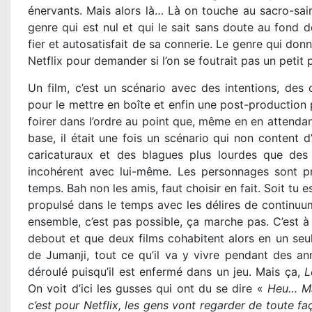
énervants. Mais alors là… Là on touche au sacro-sain
genre qui est nul et qui le sait sans doute au fond de
fier et autosatisfait de sa connerie. Le genre qui donn
Netflix pour demander si l’on se foutrait pas un petit
Un film, c’est un scénario avec des intentions, des 
pour le mettre en boîte et enfin une post-production 
foirer dans l’ordre au point que, même en en attenda
base, il était une fois un scénario qui non content d
caricaturaux et des blagues plus lourdes que des 
incohérent avec lui-même. Les personnages sont pr
temps. Bah non les amis, faut choisir en fait. Soit tu 
propulsé dans le temps avec les délires de continuum
ensemble, c’est pas possible, ça marche pas. C’est à 
debout et que deux films cohabitent alors en un seul
de Jumanji, tout ce qu’il va y vivre pendant des ann
déroulé puisqu’il est enfermé dans un jeu. Mais ça,
L
On voit d’ici les gusses qui ont du se dire «
Heu… Mai
c’est pour Netflix, les gens vont regarder de toute f