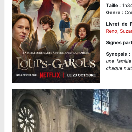
Taille
:
1h34
Genre
:
Com
Livret de F
Reno
,
Suza
Signes part
Synopsis :
une famill
chaque nuit