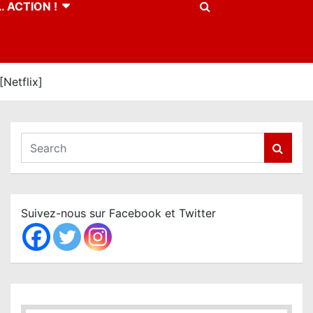
 ACTION !
Netflix]
S
e
a
r
c
Suivez-nous sur Facebook et Twitter
h