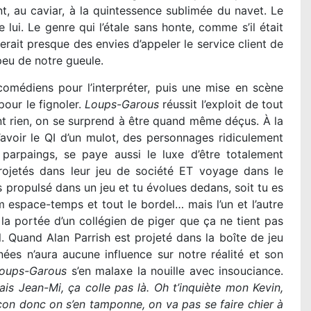
t, au caviar, à la quintessence sublimée du navet. Le
 lui. Le genre qui l’étale sans honte, comme s’il était
erait presque des envies d’appeler le service client de
 peu de notre gueule.
comédiens pour l’interpréter, puis une mise en scène
pour le fignoler.
Loups-Garous
réussit l’exploit de tout
nt rien, on se surprend à être quand même déçus. À la
’avoir le QI d’un mulot, des personnages ridiculement
parpaings, se paye aussi le luxe d’être totalement
ojetés dans leur jeu de société ET voyage dans le
es propulsé dans un jeu et tu évolues dedans, soit tu es
 espace-temps et tout le bordel… mais l’un et l’autre
la portée d’un collégien de piger que ça ne tient pas
. Quand Alan Parrish est projeté dans la boîte de jeu
ées n’aura aucune influence sur notre réalité et son
oups-Garous
s’en malaxe la nouille avec insouciance.
s Jean-Mi, ça colle pas là. Oh t’inquiète mon Kevin,
açon donc on s’en tamponne, on va pas se faire chier à