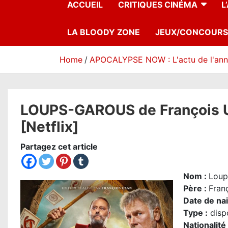
ACCUEIL
CRITIQUES CINÉMA
L
LA BLOODY ZONE
JEUX/CONCOURS
Home
APOCALYPSE NOW : L'actu de l'an
LOUPS-GAROUS de François Uza
[Netflix]
Partagez cet article
Nom
:
Loup
Père :
Fran
Date de na
Type :
dispo
Nationalité