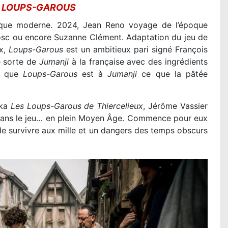
R
LOUPS-GAROUS
que moderne. 2024, Jean Reno voyage de l’époque
osc ou encore Suzanne Clément. Adaptation du jeu de
ix,
Loups-Garous
est un ambitieux pari signé François
ne sorte de
Jumanji
à la française avec des ingrédients
uf que
Loups-Garous
est à
Jumanji
ce que la pâtée
aka
Les Loups-Garous de Thiercelieux
, Jérôme Vassier
 dans le jeu… en plein Moyen Âge. Commence pour eux
e survivre aux mille et un dangers des temps obscurs