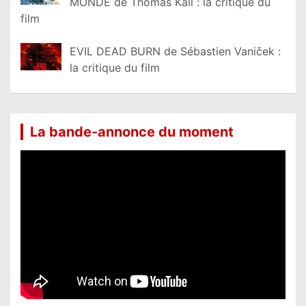
MONDE de Thomas Kail : la critique du
film
EVIL DEAD BURN de Sébastien Vaniček :
la critique du film
La bande-annonce du moment