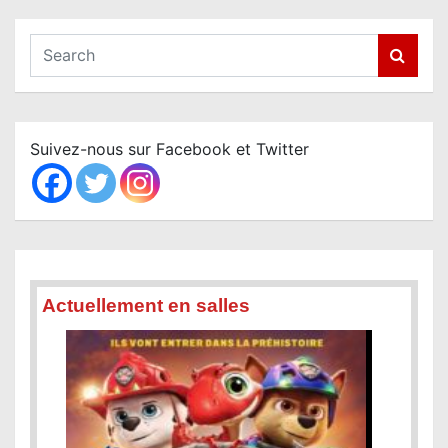
S
e
a
r
c
Suivez-nous sur Facebook et Twitter
h
Actuellement en salles