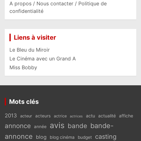
A propos / Nous contacter / Politique de
confidentialité
Liens à visiter
Le Bleu du Miroir
Le Cinéma avec un Grand A
Miss Bobby
Mots clés
2013
actu
acteurs
actualité
affiche
acteur
actrice
actrices
avis
bande-
annonce
bande
année
annonce
casting
blog
blog cinéma
budget