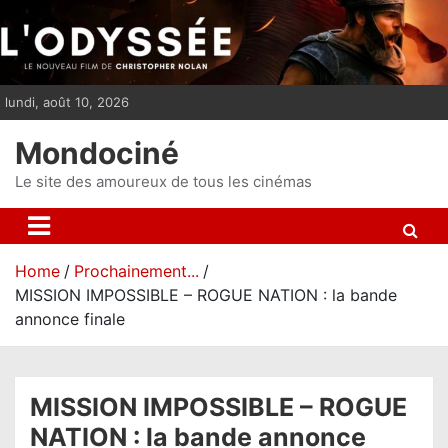
S
k
i
p
lundi, août 10, 2026
t
o
Mondociné
c
o
Le site des amoureux de tous les cinémas
n
t
e
Home
Prochainement...
n
MISSION IMPOSSIBLE – ROGUE NATION : la bande
t
annonce finale
MISSION IMPOSSIBLE – ROGUE
NATION : la bande annonce