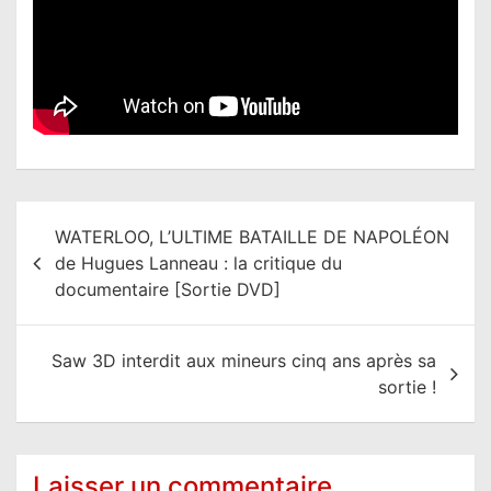
N
WATERLOO, L’ULTIME BATAILLE DE NAPOLÉON
a
de Hugues Lanneau : la critique du
v
documentaire [Sortie DVD]
i
g
Saw 3D interdit aux mineurs cinq ans après sa
a
sortie !
t
i
o
Laisser un commentaire