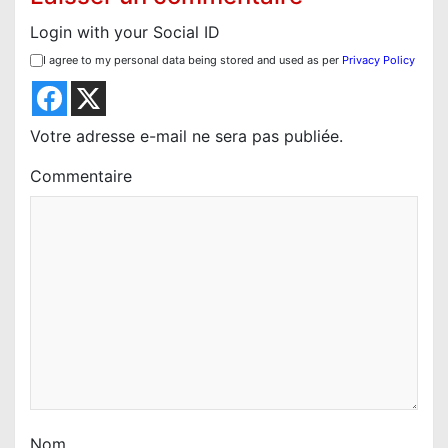
n
Login with your Social ID
d
I agree to my personal data being stored and used as per
Privacy Policy
e
l
’
Votre adresse e-mail ne sera pas publiée.
a
Commentaire
r
t
i
c
l
e
Nom