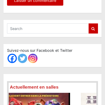
S
e
a
r
c
Suivez-nous sur Facebook et Twitter
h
Actuellement en salles