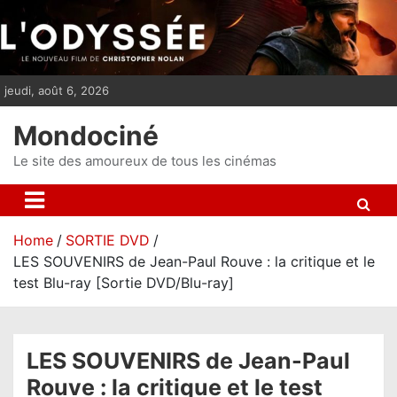
S
k
i
p
jeudi, août 6, 2026
t
o
Mondociné
c
o
Le site des amoureux de tous les cinémas
n
t
e
Home
SORTIE DVD
n
LES SOUVENIRS de Jean-Paul Rouve : la critique et le
t
test Blu-ray [Sortie DVD/Blu-ray]
LES SOUVENIRS de Jean-Paul
Rouve : la critique et le test