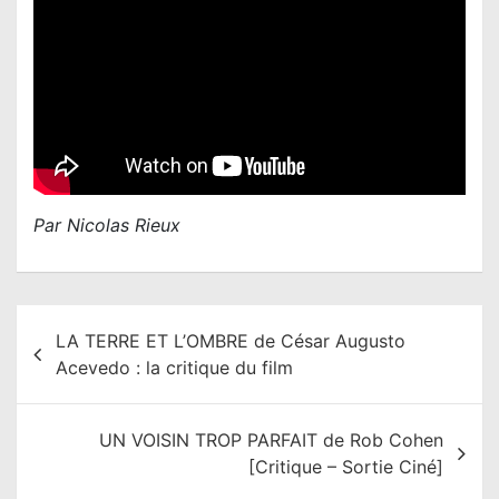
Par Nicolas Rieux
N
LA TERRE ET L’OMBRE de César Augusto
a
Acevedo : la critique du film
v
i
UN VOISIN TROP PARFAIT de Rob Cohen
g
[Critique – Sortie Ciné]
a