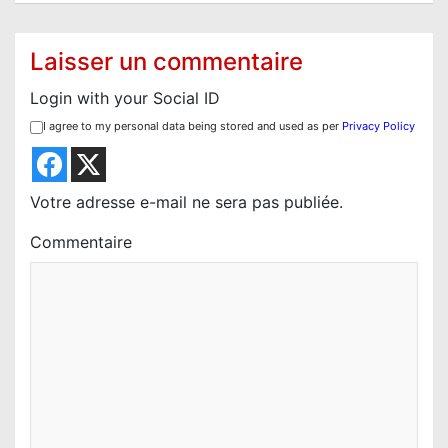
t
i
Laisser un commentaire
o
Login with your Social ID
n
I agree to my personal data being stored and used as per
Privacy Policy
d
e
l
Votre adresse e-mail ne sera pas publiée.
’
Commentaire
a
r
t
i
c
l
e