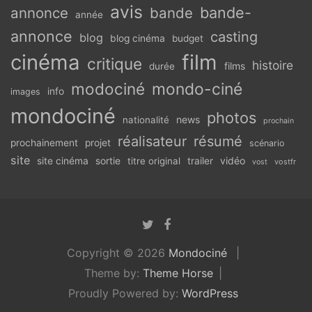
avis
bande-
annonce
bande
année
annonce
casting
blog
blog cinéma
budget
cinéma
film
critique
histoire
films
durée
modociné
mondo-ciné
info
images
mondociné
photos
news
nationalité
prochain
réalisateur
résumé
prochainement
projet
scénario
site
vidéo
site cinéma
sortie
titre original
trailer
vostfr
vost
Copyright © 2026
Mondociné
Theme by:
Theme Horse
Proudly Powered by:
WordPress