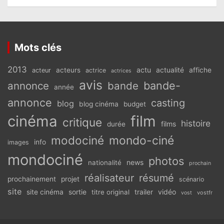
Mots clés
2013
actu
acteurs
actualité
affiche
acteur
actrice
actrices
avis
bande-
annonce
bande
année
annonce
casting
blog
blog cinéma
budget
cinéma
film
critique
histoire
films
durée
modociné
mondo-ciné
info
images
mondociné
photos
news
nationalité
prochain
réalisateur
résumé
prochainement
projet
scénario
site
vidéo
site cinéma
sortie
titre original
trailer
vostfr
vost