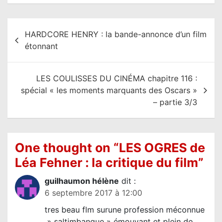
N
HARDCORE HENRY : la bande-annonce d’un film
a
étonnant
v
i
LES COULISSES DU CINÉMA chapitre 116 :
g
spécial « les moments marquants des Oscars »
a
– partie 3/3
t
i
o
One thought on “
LES OGRES de
n
Léa Fehner : la critique du film
”
d
guilhaumon hélène
dit :
e
6 septembre 2017 à 12:00
l
tres beau flm surune profession méconnue
’
» saltimbanque » émouvant et plein de