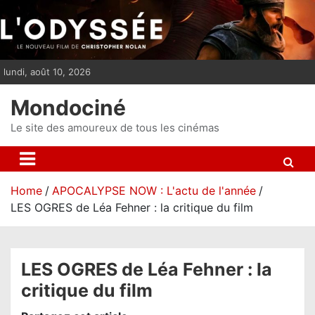
S
k
i
p
lundi, août 10, 2026
t
o
Mondociné
c
o
Le site des amoureux de tous les cinémas
n
t
e
Home
APOCALYPSE NOW : L'actu de l'année
n
LES OGRES de Léa Fehner : la critique du film
t
LES OGRES de Léa Fehner : la
critique du film