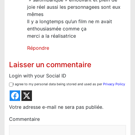
a
joie réel aussi les personnagees sont eux
mêmes
r
Il y a longtemps qu’un film ne m avait
t
enthousiasmée comme ça
i
merci a la réalisatrice
c
Répondre
l
e
Laisser un commentaire
Login with your Social ID
I agree to my personal data being stored and used as per
Privacy Policy
Votre adresse e-mail ne sera pas publiée.
Commentaire