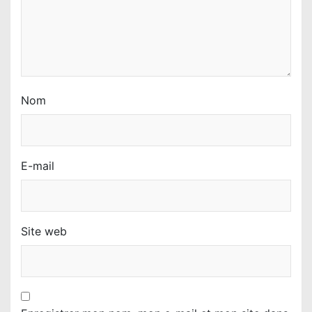
c
l
e
Nom
E-mail
Site web