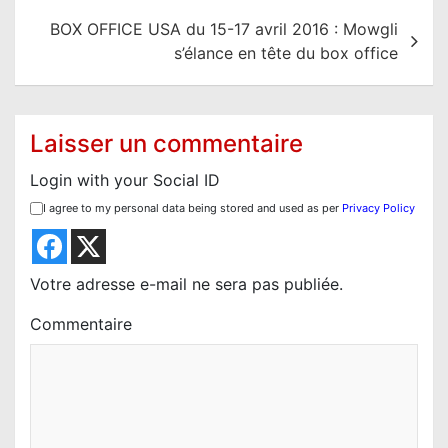
i
BOX OFFICE USA du 15-17 avril 2016 : Mowgli
g
s’élance en tête du box office
a
t
i
Laisser un commentaire
o
Login with your Social ID
n
I agree to my personal data being stored and used as per
Privacy Policy
d
e
l
Votre adresse e-mail ne sera pas publiée.
’
Commentaire
a
r
t
i