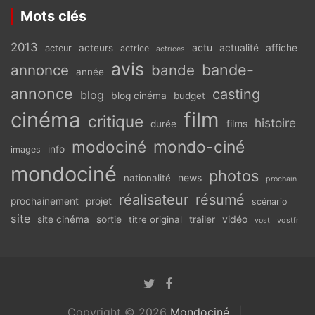
Mots clés
2013
actu
acteurs
actualité
affiche
acteur
actrice
actrices
avis
bande-
annonce
bande
année
annonce
casting
blog
blog cinéma
budget
cinéma
film
critique
histoire
films
durée
modociné
mondo-ciné
info
images
mondociné
photos
news
nationalité
prochain
réalisateur
résumé
prochainement
projet
scénario
site
vidéo
site cinéma
sortie
titre original
trailer
vostfr
vost
Copyright © 2026
Mondociné