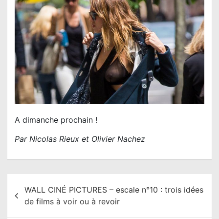
A dimanche prochain !
Par Nicolas Rieux et Olivier Nachez
N
WALL CINÉ PICTURES – escale n°10 : trois idées
a
de films à voir ou à revoir
v