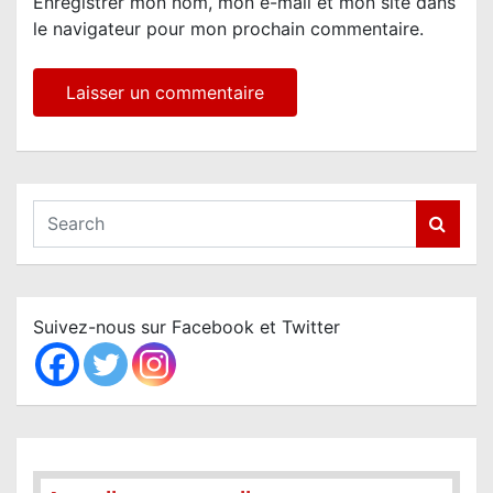
Enregistrer mon nom, mon e-mail et mon site dans
le navigateur pour mon prochain commentaire.
S
e
a
r
c
Suivez-nous sur Facebook et Twitter
h