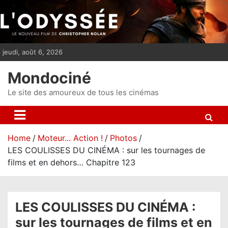
S
k
i
p
jeudi, août 6, 2026
t
o
Mondociné
c
o
Le site des amoureux de tous les cinémas
n
t
e
Home
Moteur... Action !
Photos
n
LES COULISSES DU CINÉMA : sur les tournages de
t
films et en dehors… Chapitre 123
LES COULISSES DU CINÉMA :
sur les tournages de films et en