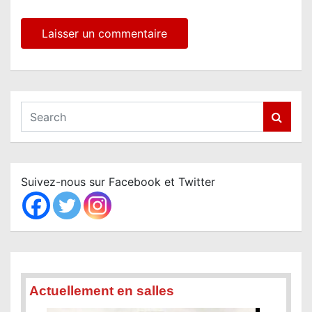
S
e
a
r
c
Suivez-nous sur Facebook et Twitter
h
Actuellement en salles