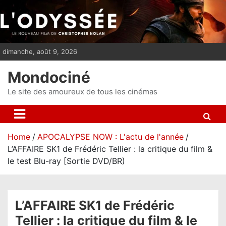
S
k
i
p
dimanche, août 9, 2026
t
o
Mondociné
c
o
Le site des amoureux de tous les cinémas
n
t
e
Home
APOCALYPSE NOW : L'actu de l'année
n
L’AFFAIRE SK1 de Frédéric Tellier : la critique du film &
t
le test Blu-ray [Sortie DVD/BR)
L’AFFAIRE SK1 de Frédéric
Tellier : la critique du film & le