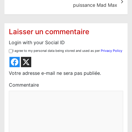
a
puissance Mad Max
t
i
o
Laisser un commentaire
n
Login with your Social ID
d
I agree to my personal data being stored and used as per
Privacy Policy
e
l
’
Votre adresse e-mail ne sera pas publiée.
a
Commentaire
r
t
i
c
l