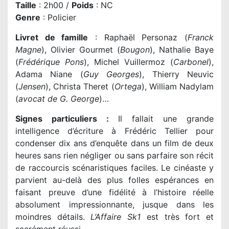
Taille
: 2h00 /
Poids
: NC
Genre
: Policier
Livret de famille
: Raphaël Personaz (
Franck
Magne
), Olivier Gourmet (
Bougon
), Nathalie Baye
(
Frédérique Pons
), Michel Vuillermoz (
Carbonel
),
Adama Niane (
Guy Georges
), Thierry Neuvic
(
Jensen
), Christa Theret (
Ortega
), William Nadylam
(
avocat de G. George
)…
Signes particuliers :
Il fallait une grande
intelligence d’écriture à Frédéric Tellier pour
condenser dix ans d’enquête dans un film de deux
heures sans rien négliger ou sans parfaire son récit
de raccourcis scénaristiques faciles. Le cinéaste y
parvient au-delà des plus folles espérances en
faisant preuve d’une fidélité à l’histoire réelle
absolument impressionnante, jusque dans les
moindres détails.
L’Affaire Sk1
est très fort et