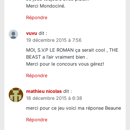
i
Merci Mondociné.
c
Répondre
l
e
vuvu
dit :
19 décembre 2015 à 7:56
MOI, S.V.P LE ROMAN ça serait cool , THE
BEAST a l’air vraiment bien .
Merci pour le concours vous gérez!
Répondre
mathieu nicolas
dit :
18 décembre 2015 à 6:38
merci pour ce jeu voici ma réponse Beaune
Répondre