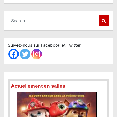
S
e
a
r
c
Suivez-nous sur Facebook et Twitter
h
Actuellement en salles