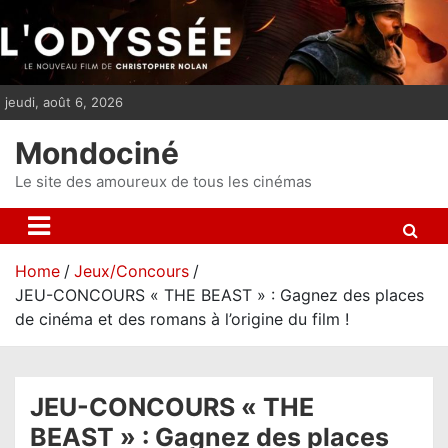
S
k
i
p
jeudi, août 6, 2026
t
o
Mondociné
c
o
Le site des amoureux de tous les cinémas
n
t
e
Home
Jeux/Concours
n
JEU-CONCOURS « THE BEAST » : Gagnez des places
t
de cinéma et des romans à l’origine du film !
JEU-CONCOURS « THE
BEAST » : Gagnez des places