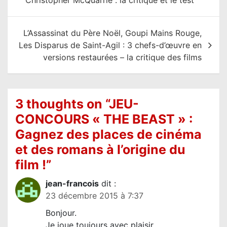
v
i
L’Assassinat du Père Noël, Goupi Mains Rouge,
g
Les Disparus de Saint-Agil : 3 chefs-d’œuvre en
a
versions restaurées – la critique des films
t
i
o
3 thoughts on “
JEU-
n
CONCOURS « THE BEAST » :
d
Gagnez des places de cinéma
e
et des romans à l’origine du
l
film !
”
’
jean-francois
dit :
a
23 décembre 2015 à 7:37
r
Bonjour.
t
Je joue toujours avec plaisir.