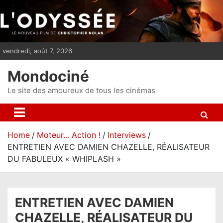
S
k
i
p
vendredi, août 7, 2026
t
o
Mondociné
c
o
Le site des amoureux de tous les cinémas
n
t
e
Home
Moteur... Action !
Interviews
n
ENTRETIEN AVEC DAMIEN CHAZELLE, RÉALISATEUR
t
DU FABULEUX « WHIPLASH »
ENTRETIEN AVEC DAMIEN
CHAZELLE, RÉALISATEUR DU