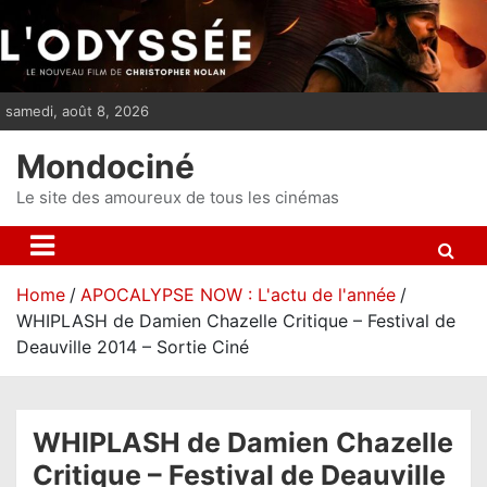
S
k
i
p
samedi, août 8, 2026
t
o
Mondociné
c
o
Le site des amoureux de tous les cinémas
n
t
e
Home
APOCALYPSE NOW : L'actu de l'année
n
WHIPLASH de Damien Chazelle Critique – Festival de
t
Deauville 2014 – Sortie Ciné
WHIPLASH de Damien Chazelle
Critique – Festival de Deauville