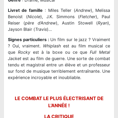
Genre
: Drame, Musical
Livret de famille
: Miles Teller (
Andrew
), Melissa
Benoist (
Nicole
), J.K. Simmons (
Fletcher
), Paul
Reiser (
père d’Andrew
), Austin Stowell (
Ryan
),
Jayson Blair (
Travis
)…
Signes particuliers :
Un film sur le jazz ? Vraiment
? Oui, vraiment.
Whiplash
est au film musical ce
que
Rocky
est à la boxe ou ce que
Full Metal
Jacket
est au film de guerre. Une sorte de combat
tendu et magistral entre un élève et un professeur
sur fond de musique terriblement entraînante. Une
expérience incroyable et inoubliable.
LE COMBAT LE PLUS ÉLECTRISANT DE
L’ANNÉE !
LA CRITIQUE