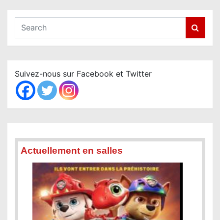
S
e
a
r
c
Suivez-nous sur Facebook et Twitter
h
Actuellement en salles