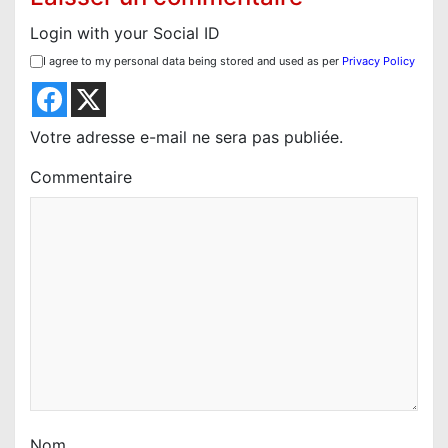
r
Login with your Social ID
t
I agree to my personal data being stored and used as per
Privacy Policy
i
c
l
Votre adresse e-mail ne sera pas publiée.
e
Commentaire
Nom