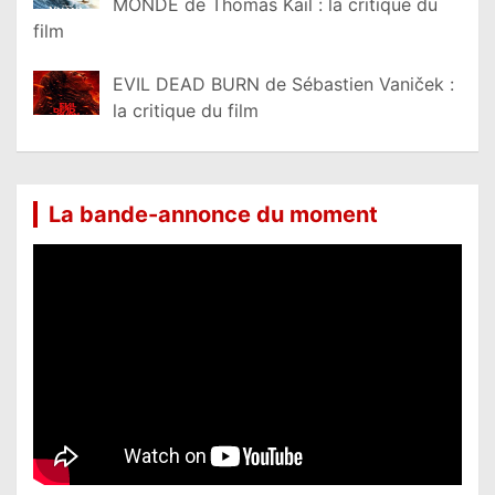
MONDE de Thomas Kail : la critique du
film
EVIL DEAD BURN de Sébastien Vaniček :
la critique du film
La bande-annonce du moment