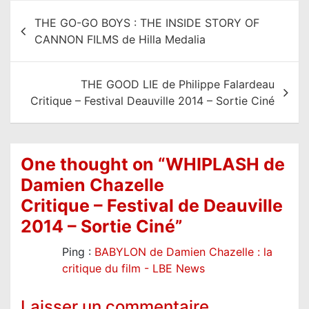
N
THE GO-GO BOYS : THE INSIDE STORY OF
a
CANNON FILMS de Hilla Medalia
v
i
THE GOOD LIE de Philippe Falardeau
g
Critique – Festival Deauville 2014 – Sortie Ciné
a
t
i
One thought on “
WHIPLASH de
o
Damien Chazelle
n
Critique – Festival de Deauville
d
2014 – Sortie Ciné
”
e
Ping :
BABYLON de Damien Chazelle : la
l
critique du film - LBE News
’
a
Laisser un commentaire