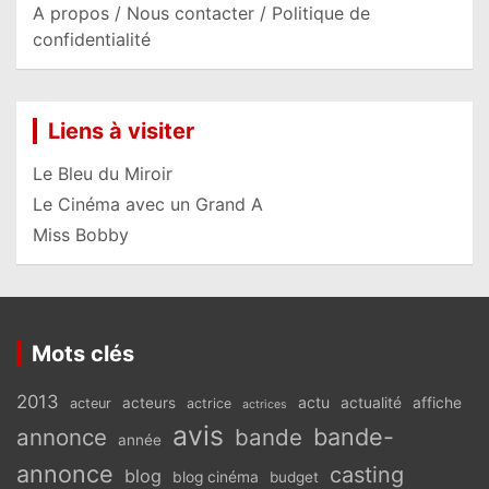
A propos / Nous contacter / Politique de
confidentialité
Liens à visiter
Le Bleu du Miroir
Le Cinéma avec un Grand A
Miss Bobby
Mots clés
2013
actu
acteurs
actualité
affiche
acteur
actrice
actrices
avis
bande-
annonce
bande
année
annonce
casting
blog
blog cinéma
budget