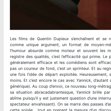
Les films de Quentin Dupieux s’enchaînent et se r
comme unique argument, un format de moyen-métr
l’humour absurde comme moteur et souvent les mêm
registre des qualités, c’est l’efficacité qui prime. L
généralement efficace et les comédiens sont effica
pas un coureur de fond, c’est un sprinteur. Et au regi
une fois l’idée de départ exploitée. Heureusement, 
moins. Et c’est encore le cas avec
Yannick
, d’autant
générique). Au coup d’envoi, ce nouveau long-métrage
sa situation abracadabrantesque,
Yannick
brille pa
abîme puisqu’il y est justement question d’une interru
spectateur envahissant). On se marre des passes d’ar
cette soirée… tout en prenant la mesure d’un discours