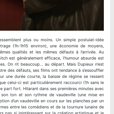
essemblent plus ou moins. Un simple postulat-idée
age (1h-1h15 environ), une économie de moyens,
es qualités et les mêmes défauts à l’arrivée. Au
e pitch est généralement efficace, l’humour absurde est
ces. On rit beaucoup… au départ. Mais Dupieux n’est
stre des défauts, ses films ont tendance à s’essouffler
sur une durée courte, la baisse de régime se ressent
 que celui-ci est particulièrement raccourci (1h sans le
 part fort. Hilarant dans ses premières minutes avec
r son ton et son rythme de vaudeville (une mise en
ption d’un vaudeville en cours sur les planches par un
mes entre les comédiens et de la tournure lunaire de
 pas si inintéressant sur la création artistique et le