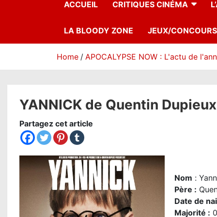
ACCUEIL
CRITIQUES CINÉMA
L
LA BLOODY ZONE
JEUX/CONCOURS
Home
APOCALYPSE NOW : L'actu de l'an
YANNICK de Quentin Dupieux : 
Partagez cet article
Nom
: Yann
Père
:
Quen
Date de na
Majorité
:
0