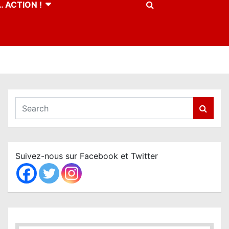
 ACTION !
S
e
a
r
c
Suivez-nous sur Facebook et Twitter
h