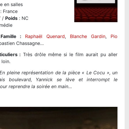
e en salles
: France
7 /
Poids
: NC
médie
Famille :
Raphaël Quenard
,
Blanche Gardin
,
Pio
astien Chassagne…
iculiers :
Très drôle même si le film aurait pu aller
 loin.
En pleine représentation de la pièce « Le Cocu », un
ais boulevard, Yannick se lève et interrompt le
our reprendre la soirée en main…