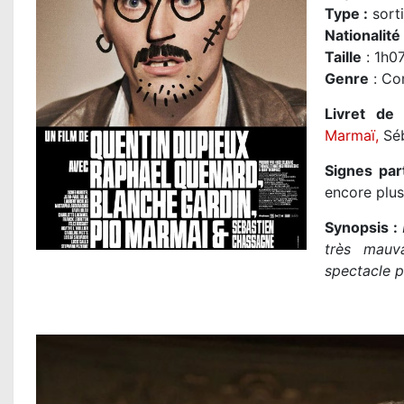
Type :
sorti
Nationalité
Taille
: 1h0
Genre
: Co
Livret de 
Marmaï,
Séb
Signes part
encore plus
Synopsis :
très mauv
spectacle p