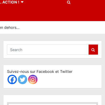
 ACTION !
 en dehors…
S
e
a
r
c
Suivez-nous sur Facebook et Twitter
h