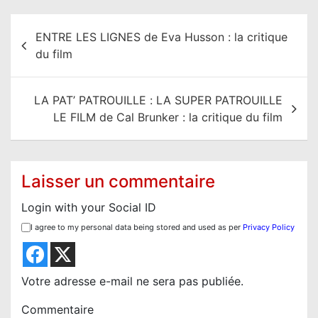
N
ENTRE LES LIGNES de Eva Husson : la critique
a
du film
v
i
LA PAT’ PATROUILLE : LA SUPER PATROUILLE
g
LE FILM de Cal Brunker : la critique du film
a
t
i
Laisser un commentaire
o
Login with your Social ID
n
I agree to my personal data being stored and used as per
Privacy Policy
d
e
l
Votre adresse e-mail ne sera pas publiée.
’
Commentaire