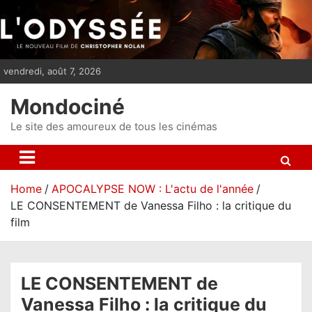
S
k
i
p
vendredi, août 7, 2026
t
o
Mondociné
c
o
Le site des amoureux de tous les cinémas
n
t
e
Home
APOCALYPSE NOW : L'actu de l'année
n
LE CONSENTEMENT de Vanessa Filho : la critique du
t
film
LE CONSENTEMENT de
Vanessa Filho : la critique du