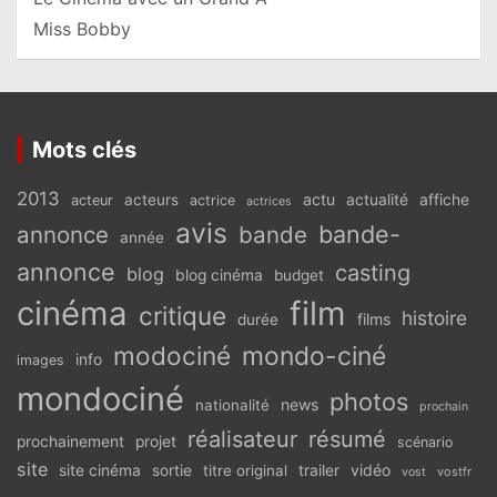
Miss Bobby
Mots clés
2013
actu
acteurs
actualité
affiche
acteur
actrice
actrices
avis
bande-
annonce
bande
année
annonce
casting
blog
blog cinéma
budget
cinéma
film
critique
histoire
films
durée
modociné
mondo-ciné
info
images
mondociné
photos
news
nationalité
prochain
réalisateur
résumé
prochainement
projet
scénario
site
vidéo
site cinéma
sortie
titre original
trailer
vostfr
vost