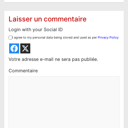
t
i
Laisser un commentaire
o
Login with your Social ID
n
I agree to my personal data being stored and used as per
Privacy Policy
d
e
l
Votre adresse e-mail ne sera pas publiée.
’
Commentaire
a
r
t
i
c
l
e