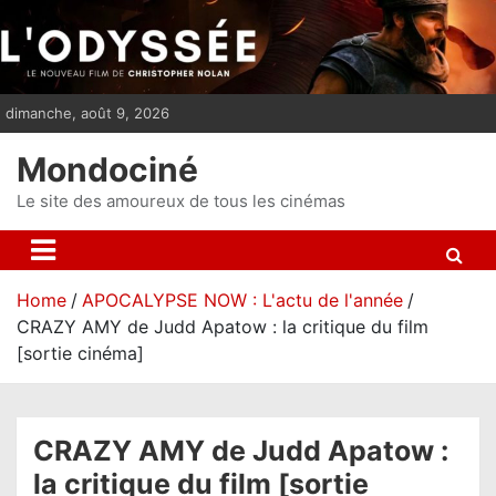
S
k
i
p
dimanche, août 9, 2026
t
o
Mondociné
c
o
Le site des amoureux de tous les cinémas
n
t
e
Home
APOCALYPSE NOW : L'actu de l'année
n
CRAZY AMY de Judd Apatow : la critique du film
t
[sortie cinéma]
CRAZY AMY de Judd Apatow :
la critique du film [sortie