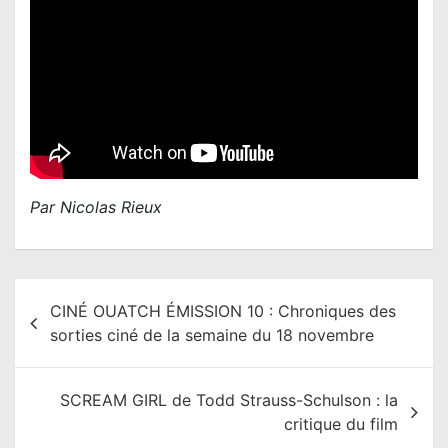
Par Nicolas Rieux
N
CINÉ OUATCH ÉMISSION 10 : Chroniques des
a
sorties ciné de la semaine du 18 novembre
v
i
SCREAM GIRL de Todd Strauss-Schulson : la
g
critique du film
a