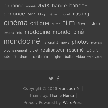
avis
bande-
annonce
bande
année
annonce
casting
blog
blog cinéma
budget
cinéma
film
critique
histoire
films
durée
modociné
mondo-ciné
info
images
mondociné
photos
news
nationalité
prochain
réalisateur
résumé
prochainement
projet
scénario
site
vidéo
site cinéma
sortie
titre original
trailer
vostfr
vost
Copyright © 2026
Mondociné
Theme by:
Theme Horse
Proudly Powered by:
WordPress