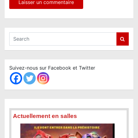
S
e
a
r
c
Suivez-nous sur Facebook et Twitter
h
Actuellement en salles