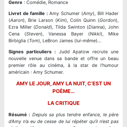
Genre
: Comédie, Romance
Livret de famille :
Amy Schumer (
Amy
), Bill Hader
(
Aaron
), Brie Larson (
Kim
), Colin Quinn (
Gordon
),
Ezra Miller (
Donald
), Tilda Swinton (
Dianna
), John
Cena (
Steven
), Vanessa Bayer (
Nikki
), Mike
Birbiglia (
Tom
), LeBron James (
lui-même
)…
Signes particuliers :
Judd Apatow recrute une
nouvelle venue dans sa bande et offre un beau
premier rôle au cinéma, à la star de l’humour
américain : Amy Schumer.
AMY LE JOUR, AMY LA NUIT, C’EST UN
POÈME…
LA CRITIQUE
Résumé :
Depuis sa plus tendre enfance, le père
d’Amy n’a eu de cesse de lui répéter qu’il n’est pas