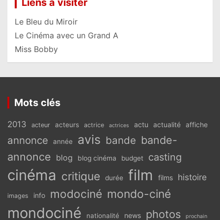
Liens à visiter
Le Bleu du Miroir
Le Cinéma avec un Grand A
Miss Bobby
Mots clés
2013
actu
acteurs
actualité
affiche
acteur
actrice
actrices
avis
bande-
annonce
bande
année
annonce
casting
blog
blog cinéma
budget
cinéma
film
critique
histoire
films
durée
modociné
mondo-ciné
info
images
mondociné
photos
news
nationalité
prochain