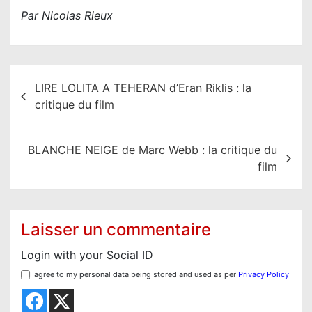
Par Nicolas Rieux
N
LIRE LOLITA A TEHERAN d’Eran Riklis : la
a
critique du film
v
i
BLANCHE NEIGE de Marc Webb : la critique du
g
film
a
t
i
Laisser un commentaire
o
Login with your Social ID
n
I agree to my personal data being stored and used as per
Privacy Policy
d
e