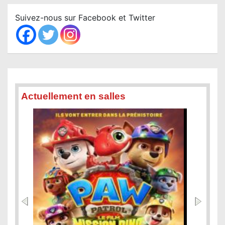
r
c
Suivez-nous sur Facebook et Twitter
h
Actuellement en salles