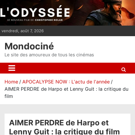
S
k
i
p
vendredi, août 7, 2026
t
o
Mondociné
c
o
Le site des amoureux de tous les cinémas
n
t
e
Home
APOCALYPSE NOW : L'actu de l'année
n
AIMER PERDRE de Harpo et Lenny Guit : la critique du
t
film
AIMER PERDRE de Harpo et
Lenny Guit : la critique du film