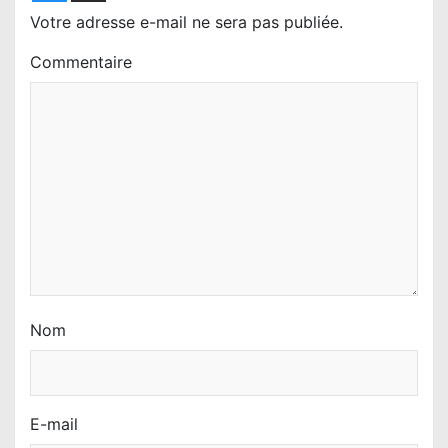
l
Votre adresse e-mail ne sera pas publiée.
’
Commentaire
a
r
t
i
c
l
e
Nom
E-mail