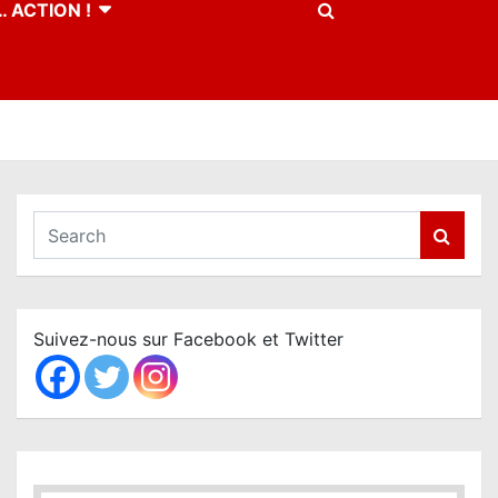
 ACTION !
S
e
a
r
c
Suivez-nous sur Facebook et Twitter
h