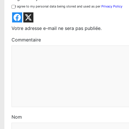
i
I agree to my personal data being stored and used as per
Privacy Policy
o
n
Votre adresse e-mail ne sera pas publiée.
d
Commentaire
e
l
’
a
r
t
i
Nom