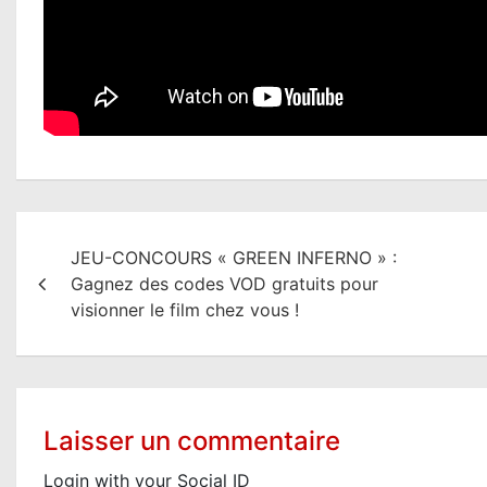
N
JEU-CONCOURS « GREEN INFERNO » :
a
Gagnez des codes VOD gratuits pour
v
visionner le film chez vous !
i
g
a
Laisser un commentaire
t
Login with your Social ID