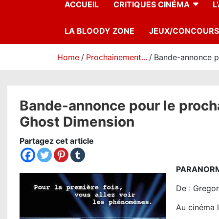
ACCUEIL
CRITIQUES CINÉMA
L
LA BLOODY ZONE
JEUX/CONCOURS
Home
Prochainement...
Bande-annonce po
Bande-annonce pour le procha
Ghost Dimension
Partagez cet article
PARANORMA
De : Gregor
Au cinéma 