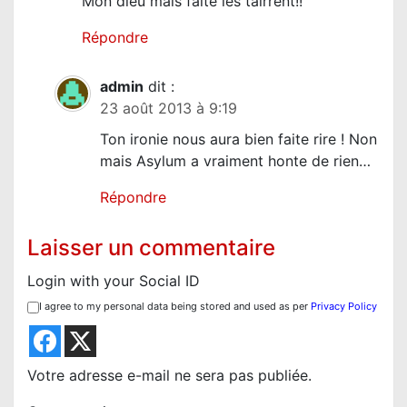
l
Mon dieu mais faite les tairrent!!
e
Répondre
admin
dit :
23 août 2013 à 9:19
Ton ironie nous aura bien faite rire ! Non
mais Asylum a vraiment honte de rien…
Répondre
Laisser un commentaire
Login with your Social ID
I agree to my personal data being stored and used as per
Privacy Policy
Votre adresse e-mail ne sera pas publiée.