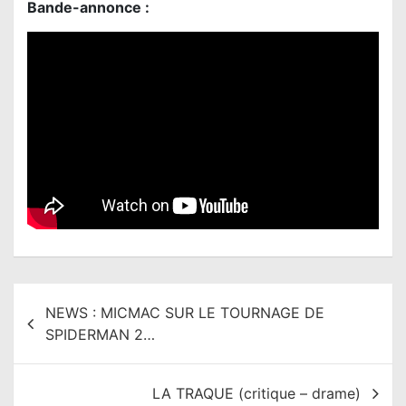
Bande-annonce :
N
NEWS : MICMAC SUR LE TOURNAGE DE
a
SPIDERMAN 2…
v
i
LA TRAQUE (critique – drame)