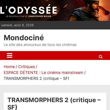
S
k
i
p
samedi, août 8, 2026
t
o
Mondociné
c
o
Le site des amoureux de tous les cinémas
n
t
e
Home
Critiques
n
ESPACE DÉTENTE : Le cinéma mainstream
t
TRANSMORPHERS 2 (critique – SF)
TRANSMORPHERS 2 (critique –
SF)