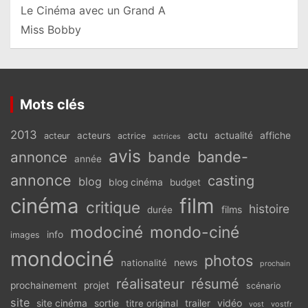
Le Cinéma avec un Grand A
Miss Bobby
Mots clés
2013
actu
acteurs
actualité
affiche
acteur
actrice
actrices
avis
bande-
annonce
bande
année
annonce
casting
blog
blog cinéma
budget
cinéma
film
critique
histoire
films
durée
modociné
mondo-ciné
info
images
mondociné
photos
news
nationalité
prochain
réalisateur
résumé
prochainement
projet
scénario
site
vidéo
site cinéma
sortie
titre original
trailer
vostfr
vost