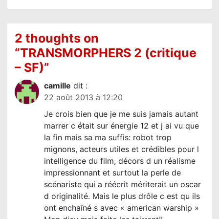
g
a
t
2 thoughts on
i
“
TRANSMORPHERS 2 (critique
o
– SF)
”
n
d
camille
dit :
22 août 2013 à 12:20
e
Je crois bien que je me suis jamais autant
l
marrer c était sur énergie 12 et j ai vu que
’
la fin mais sa ma suffis: robot trop
a
mignons, acteurs utiles et crédibles pour l
r
intelligence du film, décors d un réalisme
impressionnant et surtout la perle de
t
scénariste qui a réécrit mériterait un oscar
i
d originalité. Mais le plus drôle c est qu ils
c
ont enchaîné s avec « american warship »