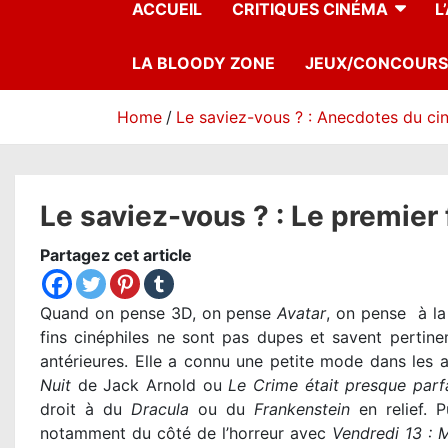
ACCUEIL
CRITIQUES CINÉMA
L
LA BLOODY ZONE
JEUX/CONCOURS
Home
Le saviez-vous ? : Anecdotes du c
Le saviez-vous ? : Le premier
Partagez cet article
Quand on pense 3D, on pense
Avatar
, on pense à la
fins cinéphiles ne sont pas dupes et savent perti
antérieures. Elle a connu une petite mode dans les
Nuit
de Jack Arnold ou
Le Crime était presque parf
droit à du
Dracula
ou du
Frankenstein
en relief. P
notamment du côté de l’horreur avec
Vendredi 13 : 