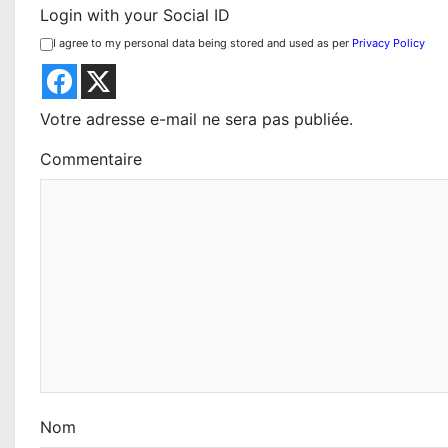
a
Login with your Social ID
t
I agree to my personal data being stored and used as per
Privacy Policy
i
o
Votre adresse e-mail ne sera pas publiée.
n
Commentaire
d
e
l
’
a
r
t
Nom