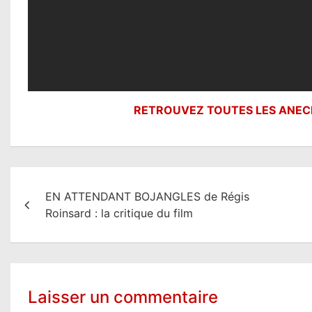
RETROUVEZ TOUTES LES ANEC
N
EN ATTENDANT BOJANGLES de Régis
a
Roinsard : la critique du film
v
i
g
Laisser un commentaire