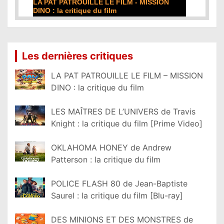
LA PAT PATROUILLE LE FILM - MISSION
DE LA COM
DINO : la critique du film
film
Lire la suite...
Lire la suite
Les dernières critiques
LA PAT PATROUILLE LE FILM – MISSION
DINO : la critique du film
LES MAÎTRES DE L’UNIVERS de Travis
Knight : la critique du film [Prime Video]
OKLAHOMA HONEY de Andrew
Patterson : la critique du film
POLICE FLASH 80 de Jean-Baptiste
Saurel : la critique du film [Blu-ray]
DES MINIONS ET DES MONSTRES de