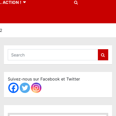
 ACTION !
22
S
e
a
r
c
Suivez-nous sur Facebook et Twitter
h