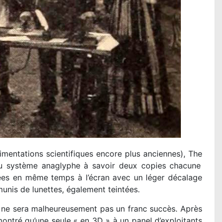
imentations scientifiques encore plus anciennes), The
e du système anaglyphe à savoir deux copies chacune
tées en même temps à l’écran avec un léger décalage
 munis de lunettes, également teintées.
ne sera malheureusement pas un franc succès. Après
ontré qu’une seule « en 3D » à un panel d’exploitants