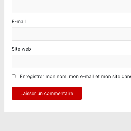
i
c
E-mail
l
e
Site web
Enregistrer mon nom, mon e-mail et mon site dan