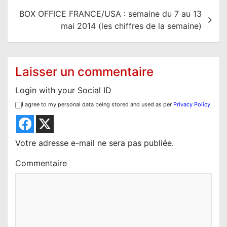
i
BOX OFFICE FRANCE/USA : semaine du 7 au 13
g
mai 2014 (les chiffres de la semaine)
a
t
i
Laisser un commentaire
o
Login with your Social ID
n
I agree to my personal data being stored and used as per
Privacy Policy
d
e
l
Votre adresse e-mail ne sera pas publiée.
’
Commentaire
a
r
t
i