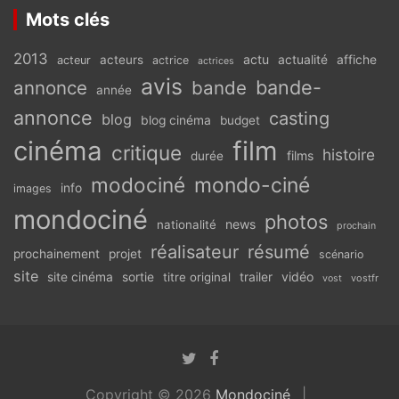
Mots clés
2013
actu
acteurs
actualité
affiche
acteur
actrice
actrices
avis
bande-
annonce
bande
année
annonce
casting
blog
blog cinéma
budget
cinéma
film
critique
histoire
films
durée
modociné
mondo-ciné
info
images
mondociné
photos
news
nationalité
prochain
réalisateur
résumé
prochainement
projet
scénario
site
vidéo
site cinéma
sortie
titre original
trailer
vostfr
vost
Copyright © 2026
Mondociné