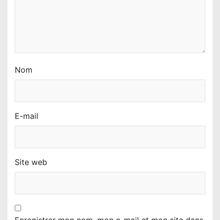
c
l
e
Nom
E-mail
Site web