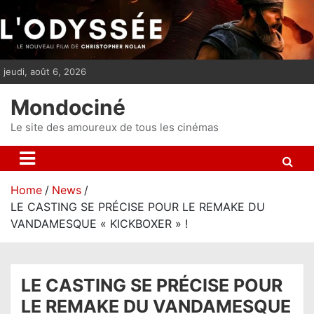
S
k
i
p
jeudi, août 6, 2026
t
o
Mondociné
c
o
Le site des amoureux de tous les cinémas
n
t
e
Home
News
n
LE CASTING SE PRÉCISE POUR LE REMAKE DU
t
VANDAMESQUE « KICKBOXER » !
LE CASTING SE PRÉCISE POUR
LE REMAKE DU VANDAMESQUE