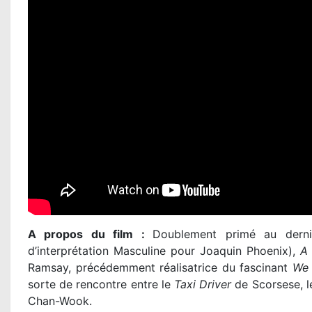
A propos du film :
Doublement primé au derni
d’interprétation Masculine pour Joaquin Phoenix),
A 
Ramsay, précédemment réalisatrice du fascinant
We 
sorte de rencontre entre le
Taxi Driver
de Scorsese, 
Chan-Wook.