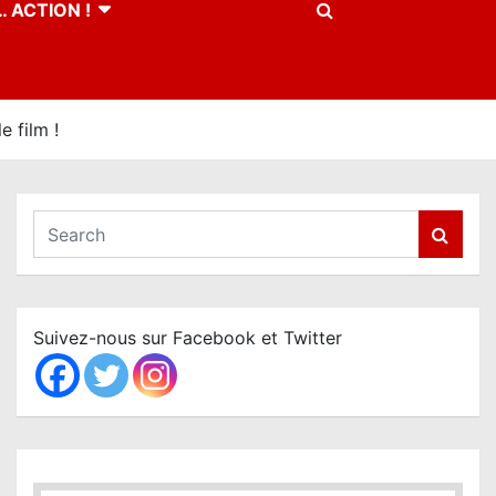
 ACTION !
 film !
S
e
a
r
c
Suivez-nous sur Facebook et Twitter
h