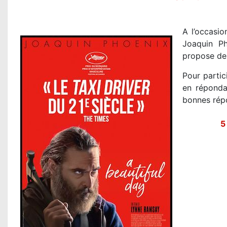
A l’occasio
Joaquin P
propose de 
Pour partic
en réponda
bonnes rép
5