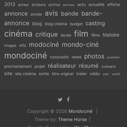
2013
actu
acteurs
actualité
affiche
acteur
actrice
actrices
avis
bande-
annonce
bande
année
annonce
casting
blog
blog cinéma
budget
cinéma
film
critique
histoire
films
durée
modociné
mondo-ciné
info
images
mondociné
photos
news
nationalité
prochain
réalisateur
résumé
prochainement
projet
scénario
site
vidéo
site cinéma
sortie
titre original
trailer
vostfr
vost
Copyright © 2026
Mondociné
Theme by:
Theme Horse