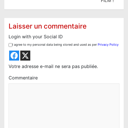
FILM !
t
i
o
Laisser un commentaire
n
Login with your Social ID
d
I agree to my personal data being stored and used as per
Privacy Policy
e
l
’
Votre adresse e-mail ne sera pas publiée.
a
Commentaire
r
t
i
c
l
e