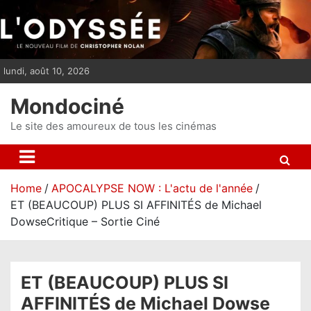
S
k
i
p
lundi, août 10, 2026
t
o
Mondociné
c
o
Le site des amoureux de tous les cinémas
n
t
e
Home
APOCALYPSE NOW : L'actu de l'année
n
ET (BEAUCOUP) PLUS SI AFFINITÉS de Michael
t
DowseCritique – Sortie Ciné
ET (BEAUCOUP) PLUS SI
AFFINITÉS de Michael Dowse