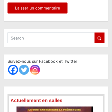
S
e
a
r
c
Suivez-nous sur Facebook et Twitter
h
Actuellement en salles