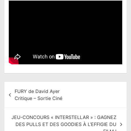
N
FURY de David Ayer
a
Critique – Sortie Ciné
v
i
JEU-CONCOURS « INTERSTELLAR » : GAGNEZ
g
DES PULLS ET DES GOODIES À L’EFFIGIE DU
a