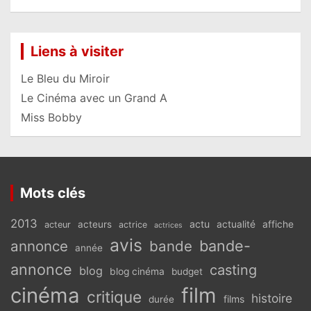
Liens à visiter
Le Bleu du Miroir
Le Cinéma avec un Grand A
Miss Bobby
Mots clés
2013
actu
acteurs
actualité
affiche
acteur
actrice
actrices
avis
bande-
annonce
bande
année
annonce
casting
blog
blog cinéma
budget
cinéma
film
critique
histoire
films
durée