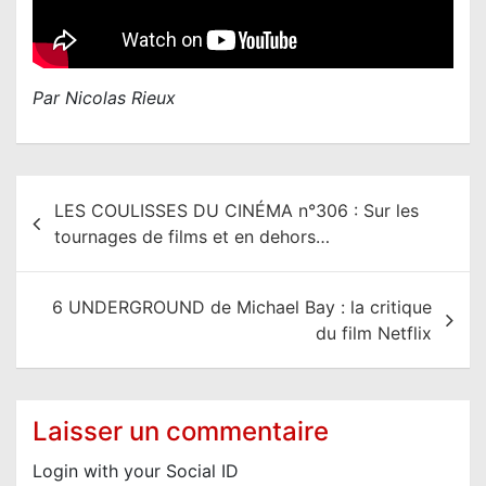
Par Nicolas Rieux
N
LES COULISSES DU CINÉMA n°306 : Sur les
a
tournages de films et en dehors…
v
i
6 UNDERGROUND de Michael Bay : la critique
g
du film Netflix
a
t
i
Laisser un commentaire
o
Login with your Social ID
n