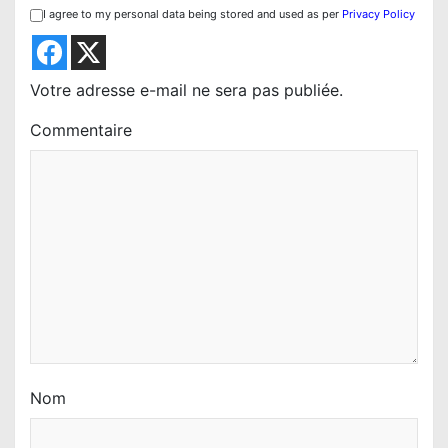
I agree to my personal data being stored and used as per
Privacy Policy
d
e
l
Votre adresse e-mail ne sera pas publiée.
’
Commentaire
a
r
t
i
c
l
e
Nom