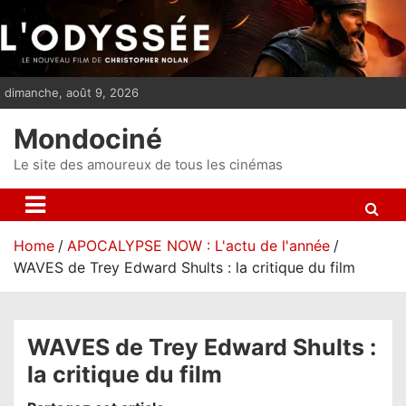
S
k
i
p
dimanche, août 9, 2026
t
o
Mondociné
c
o
Le site des amoureux de tous les cinémas
n
t
e
Home
APOCALYPSE NOW : L'actu de l'année
n
WAVES de Trey Edward Shults : la critique du film
t
WAVES de Trey Edward Shults :
la critique du film