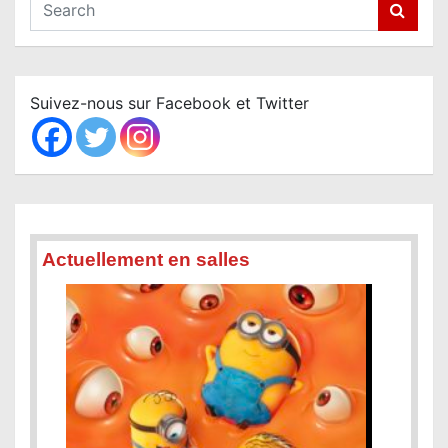
S
e
a
r
c
Suivez-nous sur Facebook et Twitter
h
Actuellement en salles