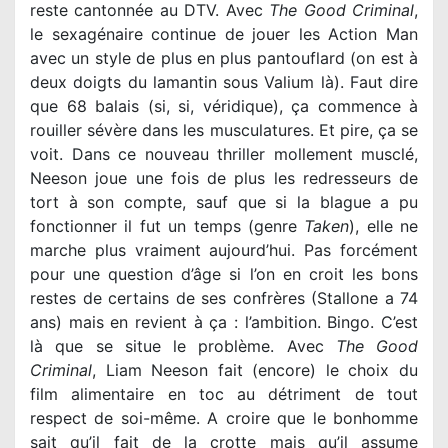
reste cantonnée au DTV. Avec
The Good Criminal
,
le sexagénaire continue de jouer les Action Man
avec un style de plus en plus pantouflard (on est à
deux doigts du lamantin sous Valium là). Faut dire
que 68 balais (si, si, véridique), ça commence à
rouiller sévère dans les musculatures. Et pire, ça se
voit. Dans ce nouveau thriller mollement musclé,
Neeson joue une fois de plus les redresseurs de
tort à son compte, sauf que si la blague a pu
fonctionner il fut un temps (genre
Taken
), elle ne
marche plus vraiment aujourd’hui. Pas forcément
pour une question d’âge si l’on en croit les bons
restes de certains de ses confrères (Stallone a 74
ans) mais en revient à ça : l’ambition. Bingo. C’est
là que se situe le problème. Avec
The Good
Criminal
, Liam Neeson fait (encore) le choix du
film alimentaire en toc au détriment de tout
respect de soi-même. A croire que le bonhomme
sait qu’il fait de la crotte mais qu’il assume