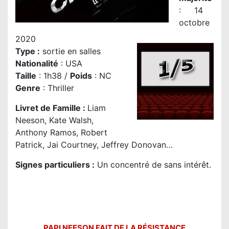
: 14
octobre
2020
Type :
sortie en salles
Nationalité
:
USA
Taille
: 1h38 /
Poids
: NC
Genre
:
Thriller
Livret de Famille :
Liam
Neeson, Kate Walsh,
Anthony Ramos, Robert
Patrick, Jai Courtney, Jeffrey Donovan…
Signes particuliers :
Un concentré de sans intérêt.
PAPI NEESON FAIT DE LA RÉSISTANCE