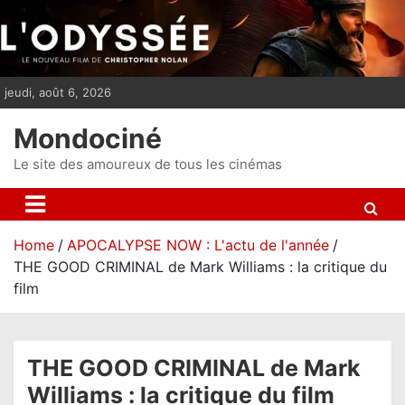
S
k
i
p
jeudi, août 6, 2026
t
o
Mondociné
c
o
Le site des amoureux de tous les cinémas
n
t
e
Home
APOCALYPSE NOW : L'actu de l'année
n
THE GOOD CRIMINAL de Mark Williams : la critique du
t
film
THE GOOD CRIMINAL de Mark
Williams : la critique du film