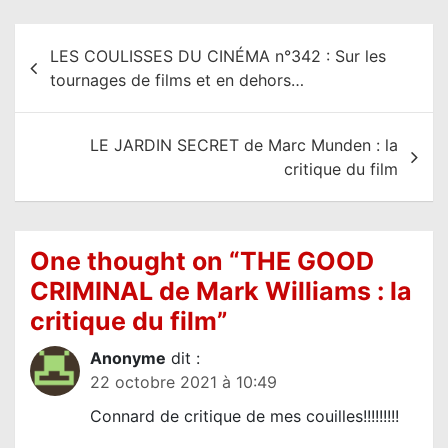
N
LES COULISSES DU CINÉMA n°342 : Sur les
a
tournages de films et en dehors…
v
i
LE JARDIN SECRET de Marc Munden : la
g
critique du film
a
t
i
One thought on “
THE GOOD
o
CRIMINAL de Mark Williams : la
n
critique du film
”
d
Anonyme
dit :
e
22 octobre 2021 à 10:49
l
Connard de critique de mes couilles!!!!!!!!!
’