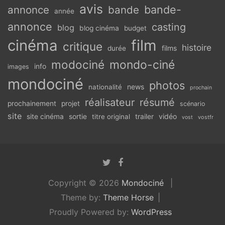
avis
bande-
annonce
bande
année
annonce
casting
blog
blog cinéma
budget
cinéma
film
critique
histoire
films
durée
modociné
mondo-ciné
info
images
mondociné
photos
news
nationalité
prochain
réalisateur
résumé
prochainement
projet
scénario
site
vidéo
site cinéma
sortie
titre original
trailer
vostfr
vost
Copyright © 2026
Mondociné
Theme by:
Theme Horse
Proudly Powered by:
WordPress