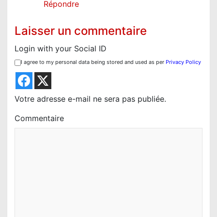
a
Répondre
r
Laisser un commentaire
t
i
Login with your Social ID
c
I agree to my personal data being stored and used as per
Privacy Policy
l
e
Votre adresse e-mail ne sera pas publiée.
Commentaire