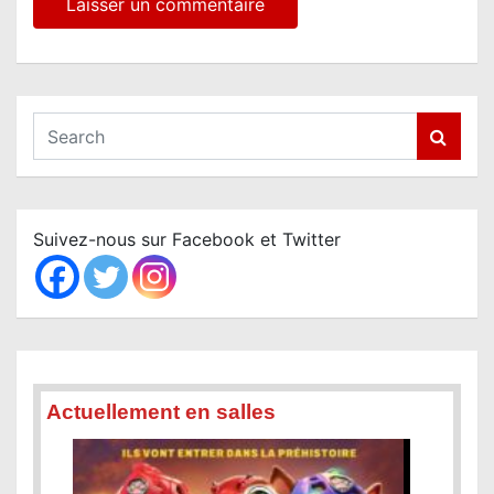
S
e
a
r
c
Suivez-nous sur Facebook et Twitter
h
Actuellement en salles