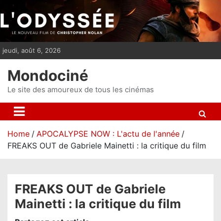
S
k
i
p
jeudi, août 6, 2026
t
o
Mondociné
c
o
Le site des amoureux de tous les cinémas
n
t
e
Home
APOCALYPSE NOW : L'actu de l'année
n
FREAKS OUT de Gabriele Mainetti : la critique du film
t
FREAKS OUT de Gabriele
Mainetti : la critique du film