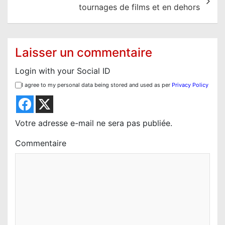
g
tournages de films et en dehors
a
t
i
Laisser un commentaire
o
Login with your Social ID
n
I agree to my personal data being stored and used as per
Privacy Policy
d
e
l
Votre adresse e-mail ne sera pas publiée.
’
Commentaire
a
r
t
i
c