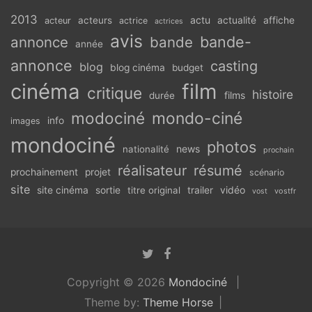
2013
actu
acteurs
actualité
affiche
acteur
actrice
actrices
avis
bande-
annonce
bande
année
annonce
casting
blog
blog cinéma
budget
cinéma
film
critique
histoire
films
durée
modociné
mondo-ciné
info
images
mondociné
photos
news
nationalité
prochain
réalisateur
résumé
prochainement
projet
scénario
site
vidéo
site cinéma
sortie
titre original
trailer
vostfr
vost
Copyright © 2026
Mondociné
Theme by:
Theme Horse