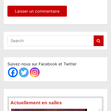
S
e
a
r
c
Suivez-nous sur Facebook et Twitter
h
Actuellement en salles