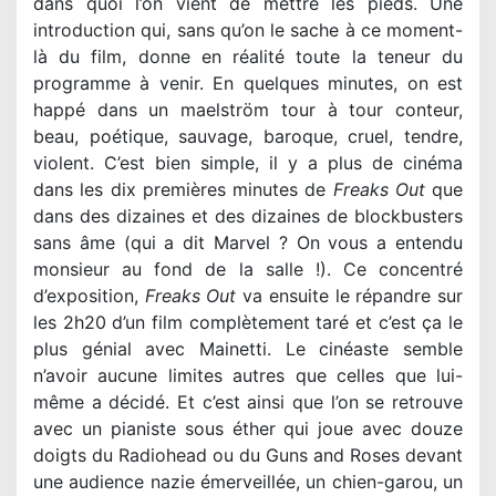
dans quoi l’on vient de mettre les pieds. Une
introduction qui, sans qu’on le sache à ce moment-
là du film, donne en réalité toute la teneur du
programme à venir. En quelques minutes, on est
happé dans un maelström tour à tour conteur,
beau, poétique, sauvage, baroque, cruel, tendre,
violent. C’est bien simple, il y a plus de cinéma
dans les dix premières minutes de
Freaks Out
que
dans des dizaines et des dizaines de blockbusters
sans âme (qui a dit Marvel ? On vous a entendu
monsieur au fond de la salle !). Ce concentré
d’exposition,
Freaks Out
va ensuite le répandre sur
les 2h20 d’un film complètement taré et c’est ça le
plus génial avec Mainetti. Le cinéaste semble
n’avoir aucune limites autres que celles que lui-
même a décidé. Et c’est ainsi que l’on se retrouve
avec un pianiste sous éther qui joue avec douze
doigts du Radiohead ou du Guns and Roses devant
une audience nazie émerveillée, un chien-garou, un