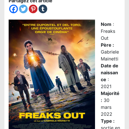
Partagez cet article
Nom
:
Freaks
Out
Père
:
Gabriele
Mainetti
Date de
naissan
ce
:
2021
Majorité
:
30
mars
2022
Type :
sortie en