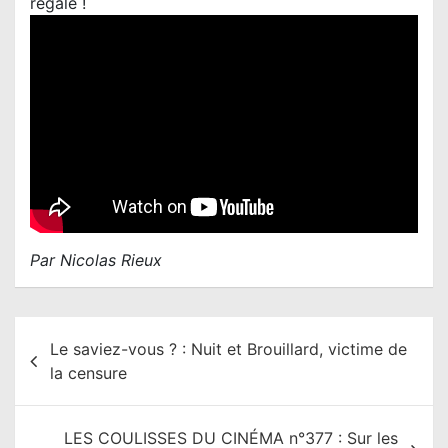
régale !
Par Nicolas Rieux
N
Le saviez-vous ? : Nuit et Brouillard, victime de
a
la censure
v
i
LES COULISSES DU CINÉMA n°377 : Sur les